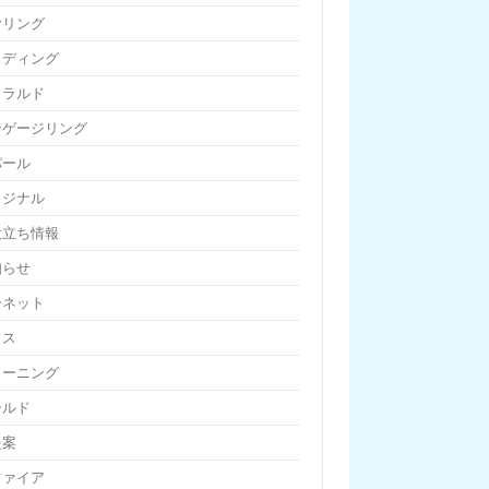
ヤリング
ェディング
メラルド
ンゲージリング
パール
リジナル
役立ち情報
知らせ
ーネット
フス
リーニング
ールド
提案
ファイア