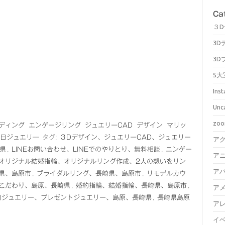
Ca
３
3D
3D
5大
Ins
Unc
zo
ディング
エンゲージリング
ジュエリーCAD
デザイン
マリッ
日ジュエリ―
タグ:
３Dデザイン、ジュエリーCAD、ジュエリー
ア
県
,
LINEお問い合わせ、LINEでのやりとり、無料相談
,
エンゲー
ア
オリジナル結婚指輪、オリジナルリング作成、2人の想いをリン
ア
県、島原市
,
ブライダルリング、長崎県、島原市
,
リモデルカウ
こだわり、島原、長崎県
,
婚約指輪、結婚指輪、長崎県、島原市
,
ア
日ジュエリー、プレゼントジュエリー、島原、長崎県
,
長崎県島原
ア
イ