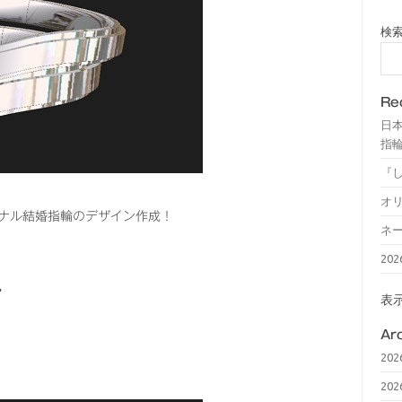
検
Re
日
指輪
『
オ
ジナル結婚指輪のデザイン作成！
ネ
20
❣
表
Ar
20
20