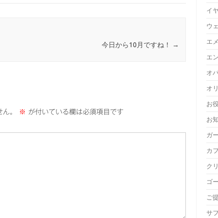
イ
ウ
エ
今日から10月ですね！
→
エ
オ
オ
お
せん。
※
が付いている欄は必須項目です
お
ガ
カ
ク
ゴ
ご
サ