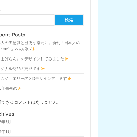
索
検索
cent Posts
本人の美意識と歴史を指元に。新刊『日本人の
100年』への想い
しまばらん』をデザインしてみました
リジナル商品の完成です
ームジュエリーの３Dデザイン致します
26年書初め
示できるコメントはありません。
chives
26年3月
26年1月