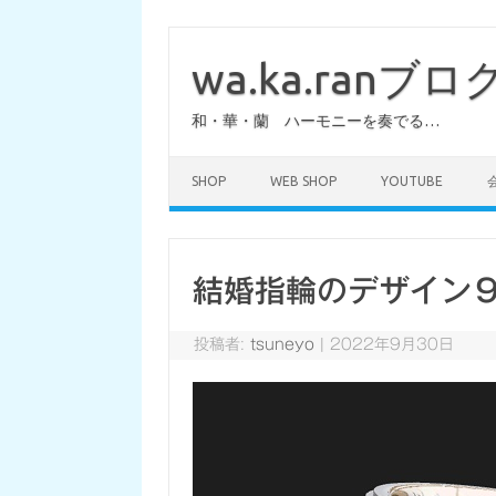
コ
ン
テ
wa.ka.ranブロ
ン
ツ
へ
和・華・蘭 ハーモニーを奏でる…
ス
キ
ッ
プ
SHOP
WEB SHOP
YOUTUBE
結婚指輪のデザイン
投稿者:
tsuneyo
|
2022年9月30日