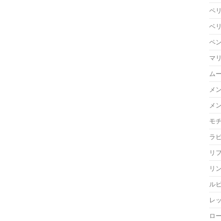
ペ
ベ
ペ
マ
ム
メ
メ
モ
ラ
リ
リ
ル
レ
ロ