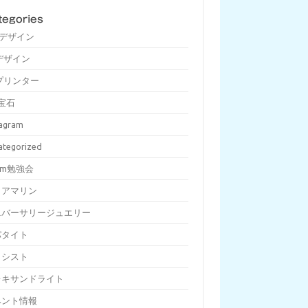
tegories
Dデザイン
デザイン
プリンター
宝石
tagram
ategorized
om勉強会
クアマリン
ニバーサリージュエリー
パタイト
メシスト
レキサンドライト
ベント情報