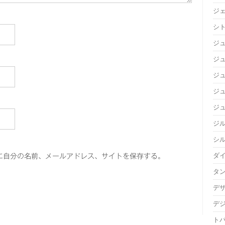
ジ
シ
ジ
ジュ
ジ
ジ
ジ
ジ
シ
ダ
に自分の名前、メールアドレス、サイトを保存する。
タ
デ
デ
ト