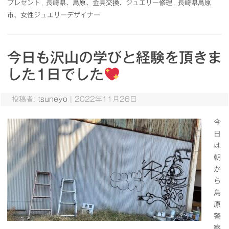
プレゼント
,
長崎県、島原、金具交換、ジュエリー修理
,
長崎県島原
市、女性ジュエリーデザイナー
今日も沢山の学びと経験を頂きま
した1日でした
投稿者:
tsuneyo
|
2022年11月26日
今
日
は
朝
か
ら
島
原
警
察