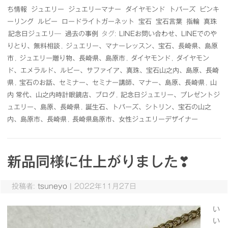
ち情報
ジュエリー
ジュエリーマナー
ダイヤモンド
トパーズ
ピンキ
ーリング
ルビー
ロードライトガーネット
宝石
宝石言葉
指輪
真珠
記念日ジュエリ―
過去の事例
タグ:
LINEお問い合わせ、LINEでのや
りとり、無料相談
,
ジュエリー、マナーレッスン、宝石、長崎県、島原
市
,
ジュエリー贈り物、長崎県、島原市
,
ダイヤモンド
,
ダイヤモン
ド、エメラルド、ルビー、サファイア、真珠、宝石山之内、島原、長崎
県
,
宝石のお話、セミナー、セミナー講師、マナー、島原、長崎県
,
山
内 常代、山之内時計眼鏡店、ブログ
,
記念日ジュエリー、プレゼントジ
ュエリー、島原、長崎県
,
誕生石、トパーズ、シトリン、宝石の山之
内、島原市、長崎県
,
長崎県島原市、女性ジュエリーデザイナー
新品同様に仕上がりました❣
投稿者:
tsuneyo
|
2022年11月27日
い
い