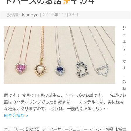
トパーズのお話
その４
投稿者:
tsuneyo
|
2022年11月28日
ジ
ュ
エ
リ
ー
マ
ナ
ー
の
時
間です！ 今月は11月の誕生石、トパーズのお話です。 先週のお
話はカクテルリングでした❣ 続きは… カクテルには、実に様々
な種類がありますので、 今回は、一般的なお酒とリン…
続きを読む »
カテゴリー:
5大宝石
アニバーサリージュエリー
イベント情報
お役立