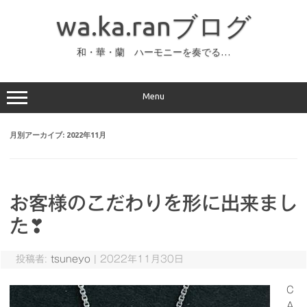
コ
ン
wa.ka.ranブログ
テ
ン
ツ
へ
和・華・蘭 ハーモニーを奏でる…
ス
キ
ッ
プ
Menu
月別アーカイブ:
2022年11月
お客様のこだわりを形に出来まし
た❣
投稿者:
tsuneyo
|
2022年11月30日
C
A