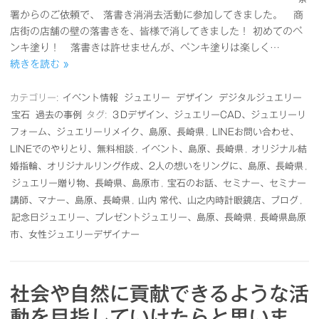
署からのご依頼で、 落書き消消去活動に参加してきました。 商
店街の店舗の壁の落書きを、皆様で消してきました！ 初めてのペ
ンキ塗り！ 落書きは許せませんが、ペンキ塗りは楽しく…
続きを読む »
カテゴリー:
イベント情報
ジュエリー
デザイン
デジタルジュエリー
宝石
過去の事例
タグ:
３Dデザイン、ジュエリーCAD、ジュエリーリ
フォーム、ジュエリーリメイク、島原、長崎県
,
LINEお問い合わせ、
LINEでのやりとり、無料相談
,
イベント、島原、長崎県
,
オリジナル結
婚指輪、オリジナルリング作成、2人の想いをリングに、島原、長崎県
,
ジュエリー贈り物、長崎県、島原市
,
宝石のお話、セミナー、セミナー
講師、マナー、島原、長崎県
,
山内 常代、山之内時計眼鏡店、ブログ
,
記念日ジュエリー、プレゼントジュエリー、島原、長崎県
,
長崎県島原
市、女性ジュエリーデザイナー
社会や自然に貢献できるような活
動を目指していけたらと思いま