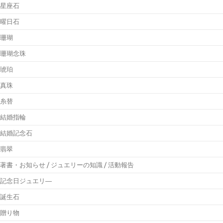
星座石
曜日石
珊瑚
珊瑚念珠
琥珀
真珠
糸替
結婚指輪
結婚記念石
翡翠
著書・お知らせ / ジュエリーの知識 / 活動報告
記念日ジュエリ―
誕生石
贈り物