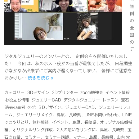
恒
例
の
全
国
の
デ
ジタルジュエリーのメンバーとの、 定例会をを開催いたしまし
た！ 今回は、私のホスト役がの当番が最後でしたが、 日程調整
がなかなか出来ずにご案内が遅くなってしまい、 皆様にご迷惑を
おかけし…
続きを読む »
カテゴリー:
3Dデザイン
3Dプリンター
zoom勉強会
イベント情報
お役立ち情報
ジュエリーCAD
デジタルジュエリー
レッスン
宝石
過去の事例
タグ:
３Dデザイン、ジュエリーCAD、ジュエリーリフォ
ーム、ジュエリーリメイク、島原、長崎県
,
LINEお問い合わせ、LINE
でのやりとり、無料相談
,
イベント、島原、長崎県
,
オリジナル結婚指
輪、オリジナルリング作成、2人の想いをリングに、島原、長崎県
,
宝
石のお話、セミナー、セミナー講師、マナー、島原、長崎県
,
山内 常