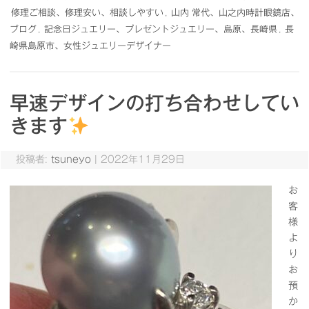
修理ご相談、修理安い、相談しやすい
,
山内 常代、山之内時計眼鏡店、
ブログ
,
記念日ジュエリー、プレゼントジュエリー、島原、長崎県
,
長
崎県島原市、女性ジュエリーデザイナー
早速デザインの打ち合わせしてい
きます
投稿者:
tsuneyo
|
2022年11月29日
お
客
様
よ
り
お
預
か