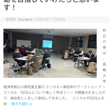
す！
投稿者:
tsuneyo
|
2022年11月25日
昨
日
の
夜
は
、
長
崎
大
学
経済学部山口研究室主催の エシカル×商店街のワークショップ ～
エシカル・SDGｓについて楽しく学ぼう！～ が開催されましたの
で、商店街としまして参加してきました。 エシカルやSDGｓを
自…
続きを読む »