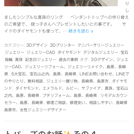
り
し
ましたシンプルな真珠のリング ペンダントトップへの作り替え
のご希望で、 姪っ子さんへプレゼントしたいとの事です。 サ
イドのダイヤモンドも使って、…
続きを読む »
カテゴリー:
3Dデザイン
3Dプリンター
アニバーサリージュエリー
ジュエリー
ジュエリーCAD
ダイヤモンド
デジタルジュエリー
宝石
指輪
真珠
記念日ジュエリ―
過去の事例
タグ:
３Dデザイン、ジュエ
リーCAD、ジュエリーリフォーム、ジュエリーリメイク、島原、長崎
県
,
5大宝石、宝石山之内、島原、長崎県
,
LINEお問い合わせ、LINEで
のやりとり、無料相談
,
ジュエリー贈り物、長崎県、島原市
,
ダイヤモ
ンド
,
ダイヤモンド、エメラルド、ルビー、サファイア、真珠、宝石山
之内、島原、長崎県
,
プチリフォーム、島原、長崎県
,
リモデルカウン
セラー、島原、長崎県
,
修理ご相談、修理安い、相談しやすい
,
長崎県
島原市、女性ジュエリーデザイナー