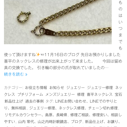
も
の
は
い
つ
ま
で
も
使って頂けますね
☜11月16日のブログ 先日お預かりしました
喜平のネックレスの修理が出来上がって来ました。 今回は留め
具の交換でした。 引き輪の部分の爪が取れていましたの…
続きを読む »
カテゴリー:
お役立ち情報
お知らせ
ジュエリー
ジュエリー修理
ネッ
クレス
プチリフォーム
メンズジュエリー
修理
喜平ネックレス
宝石
新品仕上げ
過去の事例
タグ:
LINEお問い合わせ、LINEでのやりと
り、無料相談
,
ジュエリー修理、ネックレス修理、チェーン切れ修理
,
リモデルカウンセラー、島原、長崎県
,
修理ご相談、修理安い、相談し
やすい
,
山内 常代、山之内時計眼鏡店、ブログ
,
新品仕上げ、お譲り、