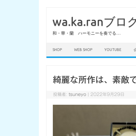
コ
ン
テ
wa.ka.ranブロ
ン
ツ
へ
和・華・蘭 ハーモニーを奏でる…
ス
キ
ッ
プ
SHOP
WEB SHOP
YOUTUBE
綺麗な所作は、素敵
投稿者:
tsuneyo
|
2022年9月29日