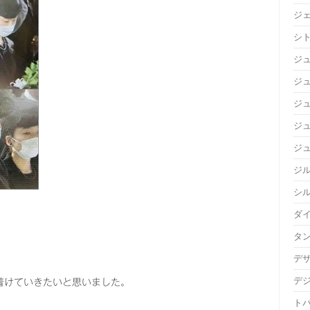
ジ
シ
ジ
ジュ
ジ
ジ
ジ
ジ
シ
ダ
タ
デ
デ
着けていきたいと思いました。
ト