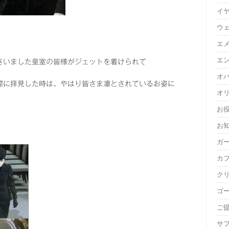
イ
ウ
エ
エ
さいました皇室の皆様がジェットを着けられて
オ
際に拝見した時は、やはり皆さま凛とされているお姿に
オ
お
お
ガ
カ
ク
ゴ
ご
サ