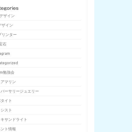
tegories
Dデザイン
デザイン
プリンター
宝石
tagram
ategorized
om勉強会
クアマリン
ニバーサリージュエリー
パタイト
メシスト
レキサンドライト
ベント情報