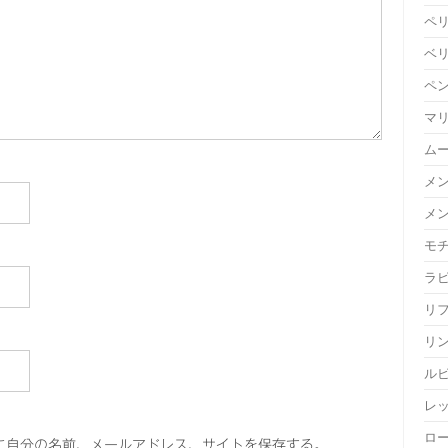
ペ
ベ
ペ
マ
ム
メ
メ
モ
ラ
リ
リ
ル
レ
ロ
に自分の名前、メールアドレス、サイトを保存する。