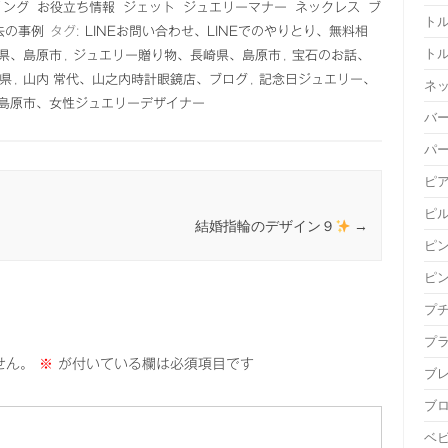
リング
お役立ち情報
ジェット
ジュエリーマナー
ネックレス
ブ
ト
去の事例
タグ:
LINEお問い合わせ、LINEでのやりとり、無料相
ト
県、島原市
,
ジュエリー贈り物、長崎県、島原市
,
宝石のお話、
県
,
山内 常代、山之内時計眼鏡店、ブログ
,
記念日ジュエリー、
ネ
島原市、女性ジュエリーデザイナー
バ
パ
ピ
ピ
。
結婚指輪のデザイン９
→
ピ
ピ
プ
プ
せん。
※
が付いている欄は必須項目です
ブ
ブ
ベ