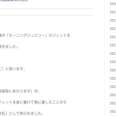
20
20
20
20
様が「モーニングジュエリー」のジェットを
20
20
頂きました。
20
20
く）と言います。
20
20
20
高祖母にあたります）が、
20
ジェットを身に着けて喪に服したことから
20
20
宝石」として知られました。