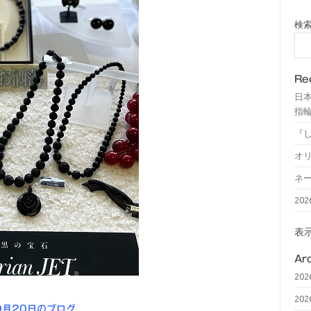
検
Re
日
指輪
『
オ
ネ
20
表
Ar
20
20
9月20日のブログ