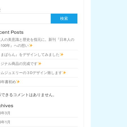
索
検索
cent Posts
本人の美意識と歴史を指元に。新刊『日本人の
100年』への想い
しまばらん』をデザインしてみました
リジナル商品の完成です
ームジュエリーの３Dデザイン致します
26年書初め
示できるコメントはありません。
chives
26年3月
26年1月