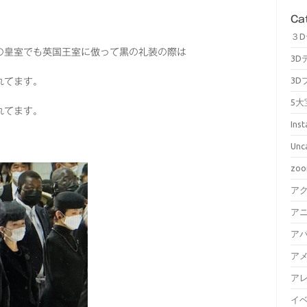
Ca
３
の皇室でも英国王室に倣って黒の礼装の際は
3D
3D
れてます。
5大
れてます。
Ins
Unc
zo
ア
ア
ア
ア
ア
イ