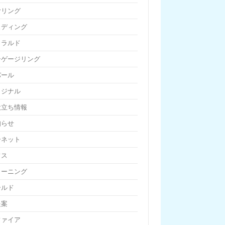
ヤリング
ェディング
メラルド
ンゲージリング
パール
リジナル
役立ち情報
知らせ
ーネット
フス
リーニング
ールド
提案
ファイア