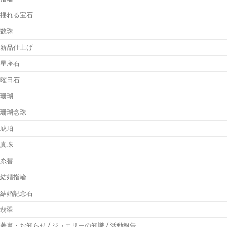
揺れる宝石
数珠
新品仕上げ
星座石
曜日石
珊瑚
珊瑚念珠
琥珀
真珠
糸替
結婚指輪
結婚記念石
翡翠
著書・お知らせ / ジュエリーの知識 / 活動報告