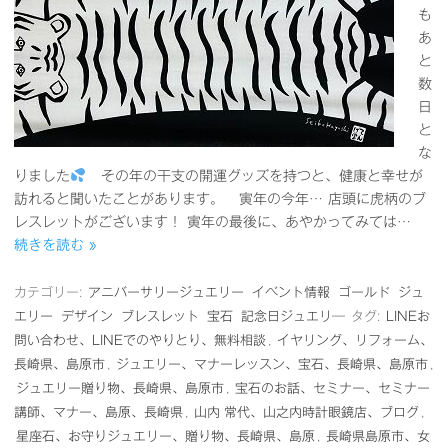
も
あ
と
数
日
と
な
りました
その年の干支の開運グッズを持つと、健康と幸せが
訪れると聞いたことがあります。 寅年の今年… 店頭に虎柄のブ
レスレットがございます！ 寅年の最後に、あやかってみては…
続きを読む »
カテゴリー:
アニバーサリージュエリー
イベント情報
ゴールド
ジュ
エリー
デザイン
ブレスレット
宝石
記念日ジュエリ―
タグ:
LINEお
問い合わせ、LINEでのやりとり、無料相談
,
イヤリング、リフォーム、
長崎県、島原市
,
ジュエリー、マナーレッスン、宝石、長崎県、島原市
,
ジュエリー贈り物、長崎県、島原市
,
宝石のお話、セミナー、セミナー
講師、マナー、島原、長崎県
,
山内 常代、山之内時計眼鏡店、ブログ
,
星座石、お守りジュエリー、贈り物、長崎県、島原
,
長崎県島原市、女