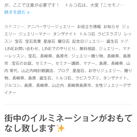
が、ここで注意が必要です！ トルコ石は、大変「ニセモノ…
続きを読む »
カテゴリー:
アニバーサリージュエリー
お役立ち情報
お知らせ
ジュ
エリー
ジュエリーマナー
タンザナイト
トルコ石
ラピスラズリ
レッ
スン
宝石
宝石言葉
星座石
曜日石
記念日ジュエリ―
誕生石
タグ:
LINEお問い合わせ、LINEでのやりとり、無料相談
,
ジュエリー、マナ
ーレッスン、宝石、長崎県、島原市
,
ジュエリー贈り物、長崎県、島原
市
,
宝石のお話、セミナー、セミナー講師、マナー、島原、長崎県
,
山
内 常代、山之内時計眼鏡店、ブログ
,
星座石、お守りジュエリー、贈り
物、長崎県、島原
,
誕生石、トルコ石、ラピスラズリ、タンザナイト、
ジルコン、島原、長崎県、山之内
,
長崎県島原市、女性ジュエリーデザ
イナー
街中のイルミネーションがおもて
なし致します