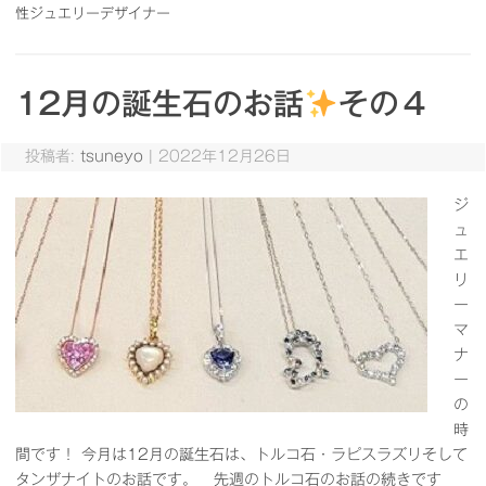
性ジュエリーデザイナー
12月の誕生石のお話
その４
投稿者:
tsuneyo
|
2022年12月26日
ジ
ュ
エ
リ
ー
マ
ナ
ー
の
時
間です！ 今月は12月の誕生石は、トルコ石・ラピスラズリそして
タンザナイトのお話です。 先週のトルコ石のお話の続きです