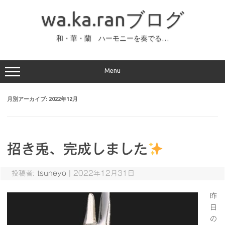
コ
ン
wa.ka.ranブログ
テ
ン
ツ
へ
和・華・蘭 ハーモニーを奏でる…
ス
キ
ッ
プ
Menu
月別アーカイブ:
2022年12月
招き兎、完成しました
投稿者:
tsuneyo
|
2022年12月31日
昨
日
の