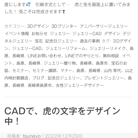
度にします
引継ぎ式として… 虎と兎を画面上に置いてみま
した！ 兎こそは完成させます❣
カテゴリー:
3Dデザイン
3Dプリンター
アニバーサリージュエリー
イベント情報
お知らせ
ジュエリー
ジュエリーCAD
デザイン
デジ
タルジュエリー
宝石
記念日ジュエリ―
過去の事例
タグ:
３Dデザイ
ン、ジュエリーCAD、ジュエリーリフォーム、ジュエリーリメイク、島
原、長崎県
,
LINEお問い合わせ、LINEでのやりとり、無料相談
,
イベ
ント、島原、長崎県
,
ジュエリー贈り物、長崎県、島原市
,
宝石のお
話、セミナー、セミナー講師、マナー、島原、長崎県
,
山内 常代、山之
内時計眼鏡店、ブログ
,
記念日ジュエリー、プレゼントジュエリー、島
原、長崎県
,
長崎県島原市、女性ジュエリーデザイナー
CADで、虎の文字をデザイン
中！
投稿者:
tsuneyo
|
2022年12月29日