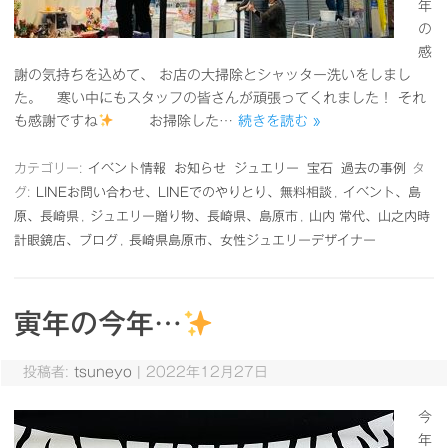
年
の
感
謝の気持ちを込めて、 お店の大掃除とシャッター洗いをしまし
た。 寒い中にもスタッフの皆さんが頑張ってくれました！ それ
も感謝ですね
お掃除した…
続きを読む »
カテゴリー:
イベント情報
お知らせ
ジュエリー
宝石
過去の事例
タ
グ:
LINEお問い合わせ、LINEでのやりとり、無料相談
,
イベント、島
原、長崎県
,
ジュエリー贈り物、長崎県、島原市
,
山内 常代、山之内時
計眼鏡店、ブログ
,
長崎県島原市、女性ジュエリーデザイナー
寅年の今年…
投稿者:
tsuneyo
|
2022年12月27日
今
年