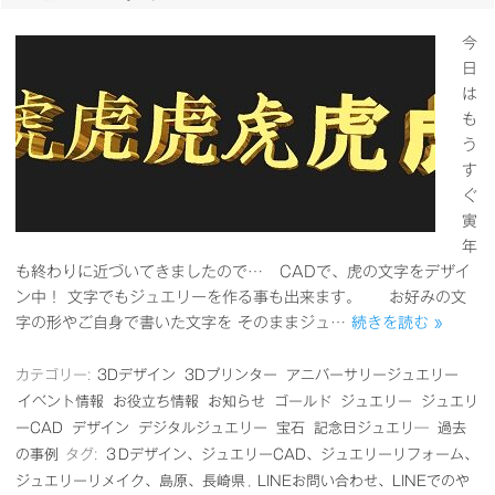
今
日
は
も
う
す
ぐ
寅
年
も終わりに近づいてきましたので… CADで、虎の文字をデザイ
ン中！ 文字でもジュエリーを作る事も出来ます。 お好みの文
字の形やご自身で書いた文字を そのままジュ…
続きを読む »
カテゴリー:
3Dデザイン
3Dプリンター
アニバーサリージュエリー
イベント情報
お役立ち情報
お知らせ
ゴールド
ジュエリー
ジュエリ
ーCAD
デザイン
デジタルジュエリー
宝石
記念日ジュエリ―
過去
の事例
タグ:
３Dデザイン、ジュエリーCAD、ジュエリーリフォーム、
ジュエリーリメイク、島原、長崎県
,
LINEお問い合わせ、LINEでのや