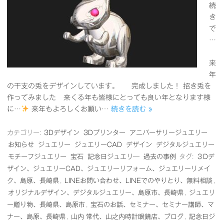
続
き
で
…
来
年
の干支の兎をデザインしています。 完成しました！ 招き兎を
作ってみました 来くる年も皆様にとっても良い年となります様
に…
来年もよろしくお願い…
続きを読む »
カテゴリー:
3Dデザイン
3Dプリンター
アニバーサリージュエリー
お知らせ
ジュエリー
ジュエリーCAD
デザイン
デジタルジュエリー
モチーフジュエリー
宝石
記念日ジュエリ―
過去の事例
タグ:
３Dデ
ザイン、ジュエリーCAD、ジュエリーリフォーム、ジュエリーリメイ
ク、島原、長崎県
,
LINEお問い合わせ、LINEでのやりとり、無料相談
,
オリジナルデザイン、デジタルジュエリー、島原市、長崎県
,
ジュエリ
ー贈り物、長崎県、島原市
,
宝石のお話、セミナー、セミナー講師、マ
ナー、島原、長崎県
,
山内 常代、山之内時計眼鏡店、ブログ
,
記念日ジ