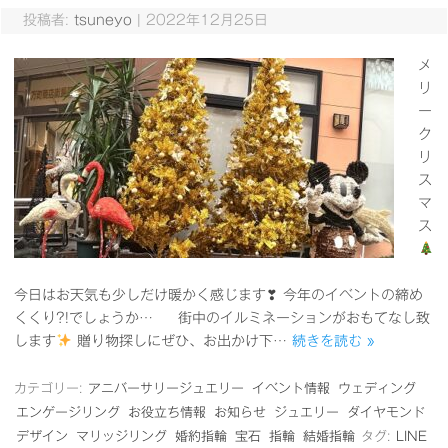
投稿者:
tsuneyo
|
2022年12月25日
メ
リ
ー
ク
リ
ス
マ
ス
今日はお天気も少しだけ暖かく感じます❣ 今年のイベントの締め
くくり?!でしょうか… 街中のイルミネーションがおもてなし致
します
贈り物探しにぜひ、お出かけ下…
続きを読む »
カテゴリー:
アニバーサリージュエリー
イベント情報
ウェディング
エンゲージリング
お役立ち情報
お知らせ
ジュエリー
ダイヤモンド
デザイン
マリッジリング
婚約指輪
宝石
指輪
結婚指輪
タグ:
LINE