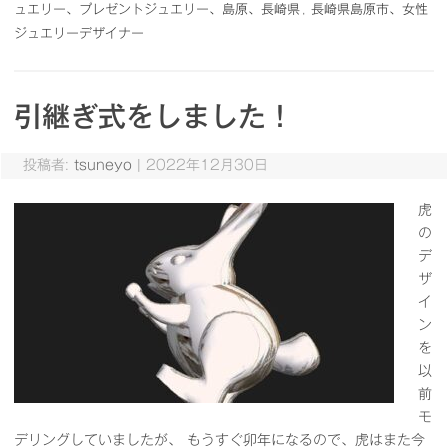
ュエリー、プレゼントジュエリー、島原、長崎県
,
長崎県島原市、女性
ジュエリーデザイナー
引継ぎ式をしました！
投稿者:
tsuneyo
|
2022年12月30日
虎
の
デ
ザ
イ
ン
を
以
前
モ
デリングしていましたが、 もうすぐ卯年になるので、虎はまた今