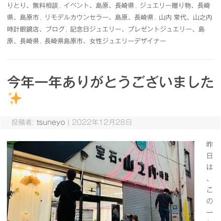
りとり、無料相談
,
イベント、島原、長崎県
,
ジュエリー贈り物、長崎
県、島原市
,
リモデルカウンセラー、島原、長崎県
,
山内 常代、山之内
時計眼鏡店、ブログ
,
記念日ジュエリー、プレゼントジュエリー、島
原、長崎県
,
長崎県島原市、女性ジュエリーデザイナー
今年一年ありがとうございました
投稿者:
tsuneyo
|
2022年12月28日
昨
日
は
、
こ
の
一