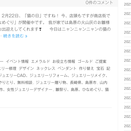
0件のコメント
20
20
、2月22日、「猫の日」ですね！ 今、店頭もですが商店街で
なめぐり」が開催中です。 我が家では島原の火山灰のお雛様
20
お出迎えしてくれます❣ 今日はニャンニャンニャンの猫の
20
…
続きを読む »
20
20
20
ー
イベント情報
エメラルド
お役立ち情報
ゴールド
ご提案
エリー修理
デザイン
ネックレス
ペンダント
作り替え
宝石
記
20
ジュエリーCAD、ジュエリーリフォーム、ジュエリーリメイク、
20
のやりとり、無料相談
,
ジュエリー贈り物、長崎県、島原市
,
山内
20
市、女性ジュエリーデザイナー
,
雛祭り、島原、ひなめぐり、猫
20
20
20
20