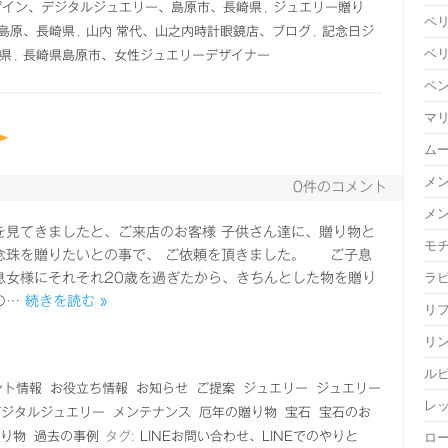
ザイン、デジタルジュエリー、島原市、長崎県
,
ジュエリー贈り
ペ
島原、長崎県
,
山内 常代、山之内時計眼鏡店、ブログ
,
記念日ジ
ベ
県
,
長崎県島原市、女性ジュエリーデザイナー
ペ
マ
ム
メ
0件のコメント
メ
を見てきましたと、ご来店のお客様 子供さん達に、贈り物と
モ
念珠を贈りたいとの事で、 ご依頼を頂きました。 ご子息
ラ
息女様にそれそれ20歳を過ぎたから、きちんとした物を贈り
の…
続きを読む »
リ
リ
ル
ント情報
お役立ち情報
お知らせ
ご提案
ジュエリー
ジュエリー
レ
デジタルジュエリー
メンテナンス
厄年の贈り物
宝石
宝石のお
り物
過去の事例
タグ:
LINEお問い合わせ、LINEでのやりと
ロ