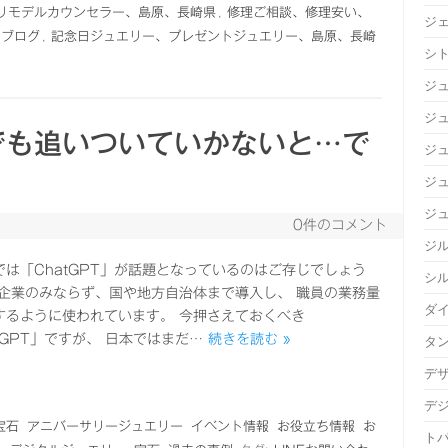
リモデルカウンセラー、島原、長崎県
,
修理ご相談、修理安い、
ジ
、ブログ
,
記念日ジュエリー、プレゼントジュエリー、島原、長崎
シ
ジ
ジュ
でも追いついていかないと…で
ジ
ジ
ジ
0件のコメント
ジ
では「ChatGPT」が話題となっているのはご存じでしょう
シ
 企業のみならず、国や地方自治体まで導入し、 職員の業務量
ダ
するように使われています。 今押さえておくべき
tGPT」ですが、 日本ではまだ…
続きを読む »
タ
デ
デ
宝石
アニバーサリージュエリー
イベント情報
お役立ち情報
お
ト