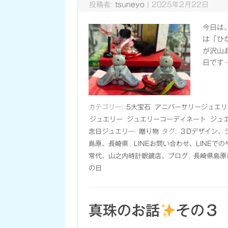
投稿者:
tsuneyo
|
2025年2月22日
今日は
は「ひ
が沢山
日です
カテゴリー:
5大宝石
アニバーサリージュエリ
ジュエリー
ジュエリーコーディネート
ジュ
念日ジュエリ―
贈り物
タグ:
３Dデザイン、
島原、長崎県
,
LINEお問い合わせ、LINEで
常代、山之内時計眼鏡店、ブログ
,
長崎県島原
の日
真珠のお話
その３