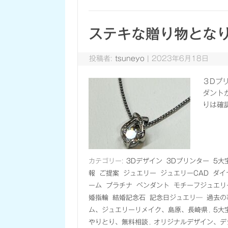
ステキな贈り物とな
投稿者:
tsuneyo
|
2023年6月18日
３Dプ
ダント
りは確
カテゴリー:
3Dデザイン
3Dプリンター
5大
報
ご提案
ジュエリー
ジュエリーCAD
ダイ
ーム
プラチナ
ペンダント
モチーフジュエリ
婚指輪
結婚記念石
記念日ジュエリ―
過去の
ム、ジュエリーリメイク、島原、長崎県
,
5大
やりとり、無料相談
,
オリジナルデザイン、デ