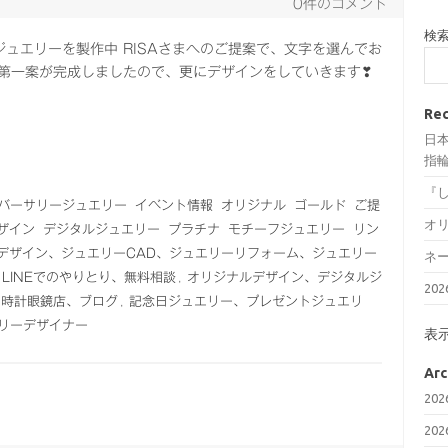
0件のコメント
検
ジュエリーを製作中 RISAさまへのご提案で、文字を選んでお
 第一案が完成しましたので、更にデザインをしていきます❣
Rec
日
指輪
『
バーサリージュエリー
イベント情報
オリジナル
ゴールド
ご提
オ
ザイン
デジタルジュエリー
プラチナ
モチーフジュエリー
リン
デザイン、ジュエリーCAD、ジュエリーリフォーム、ジュエリー
ネ
、LINEでのやりとり、無料相談
,
オリジナルデザイン、デジタルジ
20
内時計眼鏡店、ブログ
,
記念日ジュエリー、プレゼントジュエリ
リーデザイナー
表
Arc
20
20