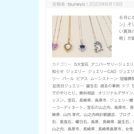
投稿者:
tsuneyo
|
2023年6月19日
６月に
ン』そ
い真珠
術」が
カテゴリー:
5大宝石
アニバーサリージュエリ
知らせ
ジュエリー
ジュエリーCAD
ジュエ
リー
パール
ピアス
ムーンストーン
冠婚葬
記念日ジュエリ―
誕生石
過去の事例
タグ:
でのやりとり、無料相談
,
オリジナルデザイン
ッスン、宝石、長崎県、島原市
,
ジュエリー贈
ーコーディネート、宝石の山之内、島原市、長
崎県
,
山内 常代、山之内時計眼鏡店、ブログ
,
石、星座石、曜日石、島原、長崎県
,
誕生石、
山之内、島原市、長崎県
,
長崎県島原市、女性