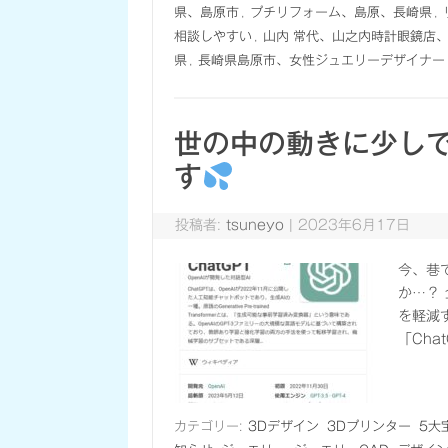
県、島原市
,
プチリフォーム、島原、長崎県
,
相談しやすい
,
山内 常代、山之内時計眼鏡店
県
,
長崎県島原市、女性ジュエリーデザイナー
世の中の動きに少し
す
投稿者:
tsuneyo
|
2023年6月17日
今、巷
か…？
を軽減
「Cha
カテゴリー:
3Dデザイン
3Dプリンター
5大