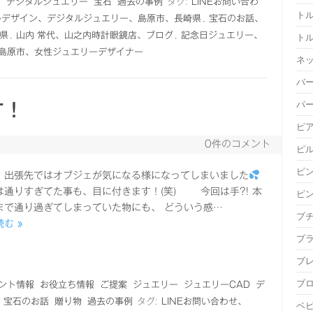
ン
デジタルジュエリー
宝石
過去の事例
タグ:
LINEお問い合わ
ト
ルデザイン、デジタルジュエリー、島原市、長崎県
,
宝石のお話、
県
,
山内 常代、山之内時計眼鏡店、ブログ
,
記念日ジュエリー、
ト
島原市、女性ジュエリーデザイナー
ネ
バ
パ
す！
ピ
0件のコメント
ピ
ピ
、出張先ではオブジェが気になる様になってしまいました
は通りすぎてた事も、目に付きます！(笑) 今回は手?! 本
ピ
まで通り過ぎてしまっていた物にも、 どういう感…
プ
む »
プ
ブ
ブ
ント情報
お役立ち情報
ご提案
ジュエリー
ジュエリーCAD
デ
宝石のお話
贈り物
過去の事例
タグ:
LINEお問い合わせ、
ベ