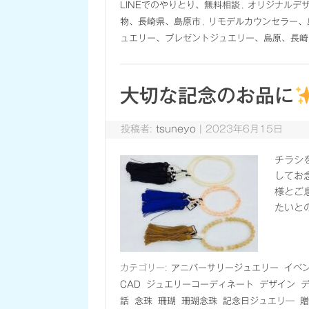
LINEでのやりとり、無料相談
,
オリジナルデ
物、長崎県、島原市
,
リモデルカウンセラー、
ュエリー、プレゼントジュエリー、島原、長崎
大切な記念のお品に
投稿者:
tsuneyo
|
2023年6月15日
チラシ
してお
様とご
たいと
カテゴリー:
アニバーサリージュエリー
イベ
CAD
ジュエリーコーディネート
デザイン
話
念珠
珊瑚
珊瑚念珠
記念日ジュエリ―
贈