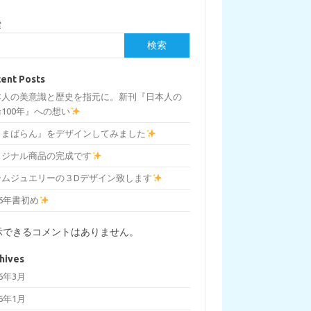
索
検索
ent Posts
本人の美意識と歴史を指元に。新刊『日本人の
100年』への想い
しまばらん』をデザインしてみました
リジナル商品の完成です
ームジュエリーの３Dデザイン致します
26年書初め
示できるコメントはありません。
hives
26年3月
26年1月