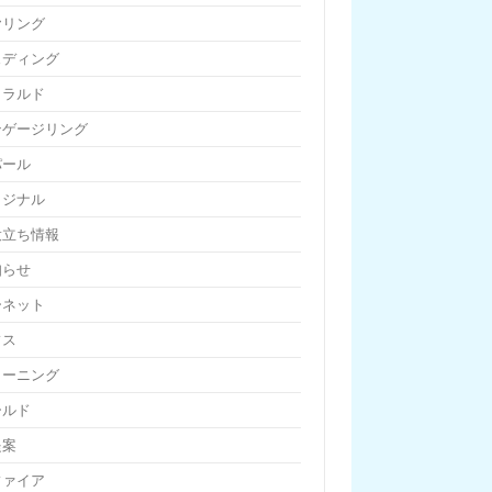
ヤリング
ェディング
メラルド
ンゲージリング
パール
リジナル
役立ち情報
知らせ
ーネット
フス
リーニング
ールド
提案
ファイア