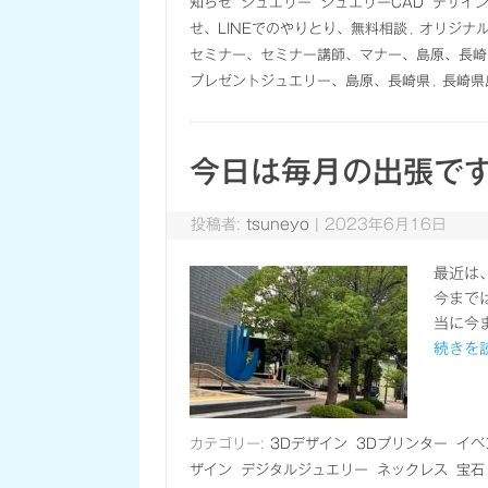
知らせ
ジュエリー
ジュエリーCAD
デザイ
せ、LINEでのやりとり、無料相談
,
オリジナ
セミナー、セミナー講師、マナー、島原、長崎
プレゼントジュエリー、島原、長崎県
,
長崎県
今日は毎月の出張で
投稿者:
tsuneyo
|
2023年6月16日
最近は
今まで
当に今
続きを読
カテゴリー:
3Dデザイン
3Dプリンター
イベ
ザイン
デジタルジュエリー
ネックレス
宝石