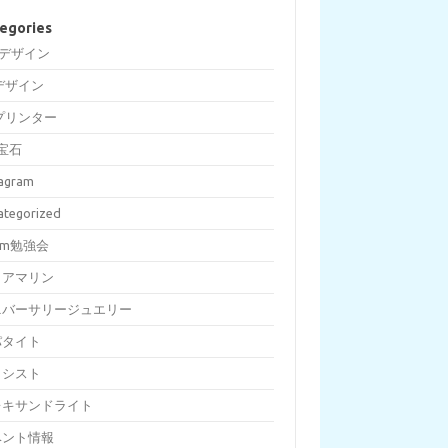
egories
Dデザイン
デザイン
プリンター
宝石
tagram
ategorized
om勉強会
クアマリン
ニバーサリージュエリー
パタイト
メシスト
レキサンドライト
ベント情報