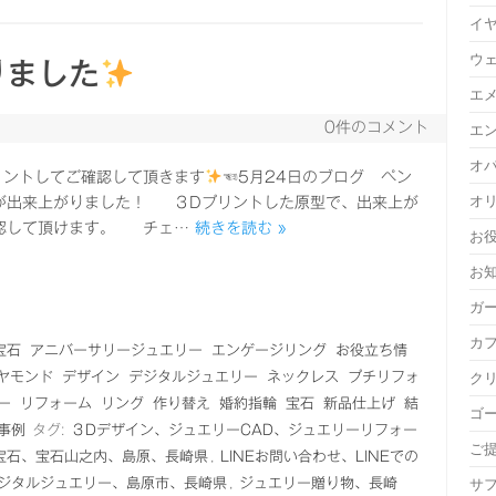
イ
ウ
りました
エ
0件のコメント
エ
オ
リントしてご確認して頂きます
☜5月24日のブログ ペン
オ
が出来上がりました！ ３Dプリントした原型で、出来上が
認して頂けます。 チェ…
続きを読む »
お
お
ガ
カ
宝石
アニバーサリージュエリー
エンゲージリング
お役立ち情
ヤモンド
デザイン
デジタルジュエリー
ネックレス
プチリフォ
ク
ー
リフォーム
リング
作り替え
婚約指輪
宝石
新品仕上げ
結
ゴ
事例
タグ:
３Dデザイン、ジュエリーCAD、ジュエリーリフォー
ご
宝石、宝石山之内、島原、長崎県
,
LINEお問い合わせ、LINEでの
ジタルジュエリー、島原市、長崎県
,
ジュエリー贈り物、長崎
サ