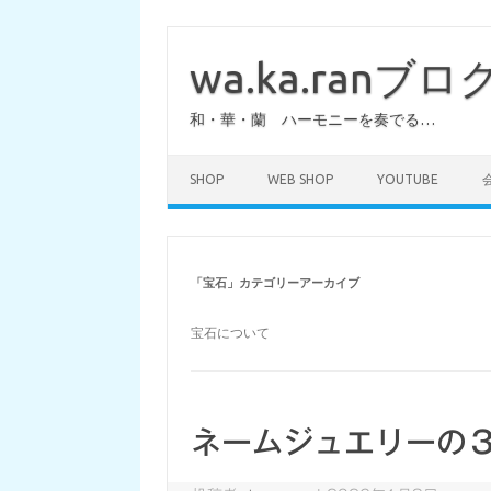
コ
ン
テ
wa.ka.ranブロ
ン
ツ
へ
和・華・蘭 ハーモニーを奏でる…
ス
キ
ッ
プ
SHOP
WEB SHOP
YOUTUBE
「
宝石
」カテゴリーアーカイブ
宝石について
ネームジュエリーの