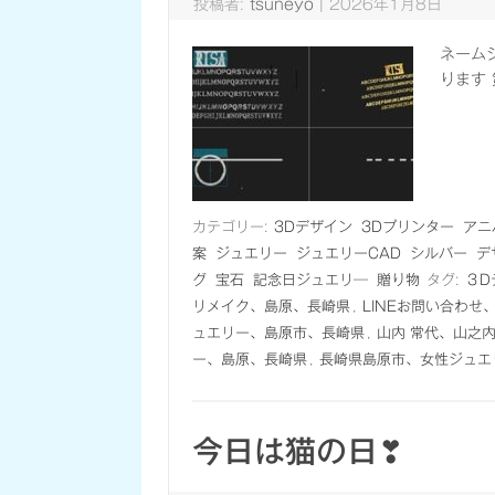
投稿者:
tsuneyo
|
2026年1月8日
ネーム
ります
カテゴリー:
3Dデザイン
3Dプリンター
アニ
案
ジュエリー
ジュエリーCAD
シルバー
デ
グ
宝石
記念日ジュエリ―
贈り物
タグ:
３D
リメイク、島原、長崎県
,
LINEお問い合わせ
ュエリー、島原市、長崎県
,
山内 常代、山之
ー、島原、長崎県
,
長崎県島原市、女性ジュエ
今日は猫の日❣