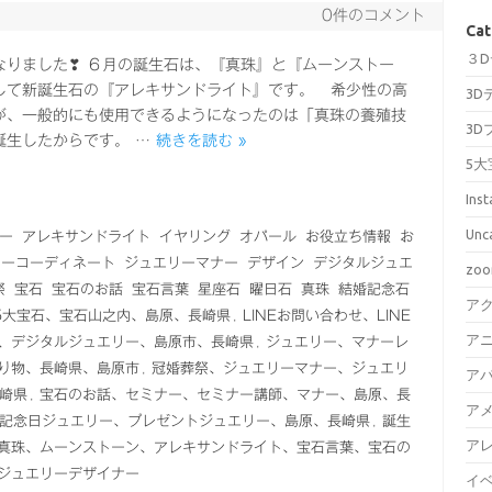
0件のコメント
Cat
３
なりました❣ ６月の誕生石は、『真珠』と『ムーンストー
して新誕生石の『アレキサンドライト』です。 希少性の高
3D
が、一般的にも使用できるようになったのは「真珠の養殖技
3D
誕生したからです。 …
続きを読む »
5大
Ins
Unc
ー
アレキサンドライト
イヤリング
オパール
お役立ち情報
お
リーコーディネート
ジュエリーマナー
デザイン
デジタルジュエ
zo
祭
宝石
宝石のお話
宝石言葉
星座石
曜日石
真珠
結婚記念石
ア
5大宝石、宝石山之内、島原、長崎県
,
LINEお問い合わせ、LINE
ア
、デジタルジュエリー、島原市、長崎県
,
ジュエリー、マナーレ
り物、長崎県、島原市
,
冠婚葬祭、ジュエリーマナー、ジュエリ
ア
崎県
,
宝石のお話、セミナー、セミナー講師、マナー、島原、長
ア
記念日ジュエリー、プレゼントジュエリー、島原、長崎県
,
誕生
ア
真珠、ムーンストーン、アレキサンドライト、宝石言葉、宝石の
ジュエリーデザイナー
イ