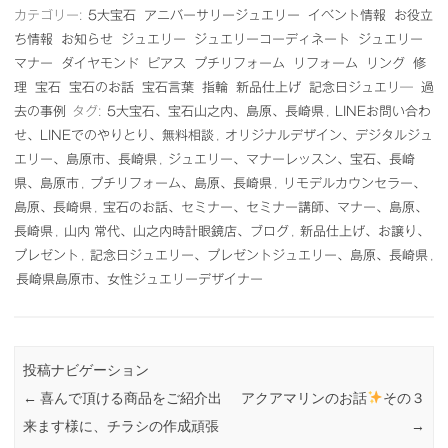
カテゴリー:
5大宝石
アニバーサリージュエリー
イベント情報
お役立
ち情報
お知らせ
ジュエリー
ジュエリーコーディネート
ジュエリー
マナー
ダイヤモンド
ピアス
プチリフォーム
リフォーム
リング
修
理
宝石
宝石のお話
宝石言葉
指輪
新品仕上げ
記念日ジュエリ―
過
去の事例
タグ:
5大宝石、宝石山之内、島原、長崎県
,
LINEお問い合わ
せ、LINEでのやりとり、無料相談
,
オリジナルデザイン、デジタルジュ
エリー、島原市、長崎県
,
ジュエリー、マナーレッスン、宝石、長崎
県、島原市
,
プチリフォーム、島原、長崎県
,
リモデルカウンセラー、
島原、長崎県
,
宝石のお話、セミナー、セミナー講師、マナー、島原、
長崎県
,
山内 常代、山之内時計眼鏡店、ブログ
,
新品仕上げ、お譲り、
プレゼント
,
記念日ジュエリー、プレゼントジュエリー、島原、長崎県
,
長崎県島原市、女性ジュエリーデザイナー
投稿ナビゲーション
←
喜んで頂ける商品をご紹介出
アクアマリンのお話
その３
来ます様に、チラシの作成頑張
→