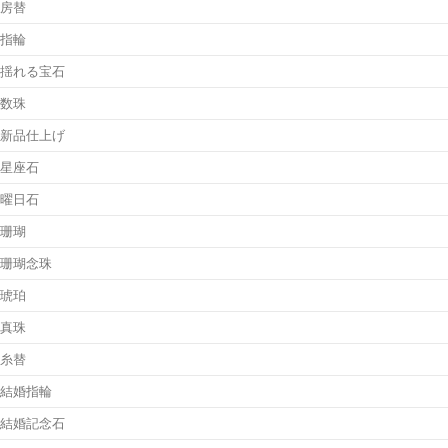
房替
指輪
揺れる宝石
数珠
新品仕上げ
星座石
曜日石
珊瑚
珊瑚念珠
琥珀
真珠
糸替
結婚指輪
結婚記念石