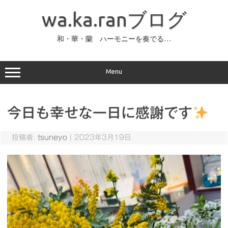
コ
ン
wa.ka.ranブログ
テ
ン
ツ
へ
和・華・蘭 ハーモニーを奏でる…
ス
キ
ッ
プ
Menu
今日も幸せな一日に感謝です
投稿者:
tsuneyo
|
2023年3月19日