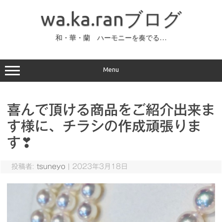
コ
ン
wa.ka.ranブログ
テ
ン
ツ
へ
和・華・蘭 ハーモニーを奏でる…
ス
キ
ッ
プ
Menu
喜んで頂ける商品をご紹介出来ま
す様に、チラシの作成頑張りま
す❣
投稿者:
tsuneyo
|
2023年3月18日