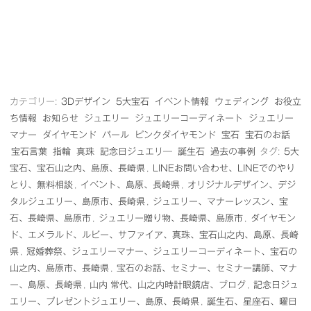
カテゴリー:
3Dデザイン
5大宝石
イベント情報
ウェディング
お役立
ち情報
お知らせ
ジュエリー
ジュエリーコーディネート
ジュエリー
マナー
ダイヤモンド
パール
ピンクダイヤモンド
宝石
宝石のお話
宝石言葉
指輪
真珠
記念日ジュエリ―
誕生石
過去の事例
タグ:
5大
宝石、宝石山之内、島原、長崎県
,
LINEお問い合わせ、LINEでのやり
とり、無料相談
,
イベント、島原、長崎県
,
オリジナルデザイン、デジ
タルジュエリー、島原市、長崎県
,
ジュエリー、マナーレッスン、宝
石、長崎県、島原市
,
ジュエリー贈り物、長崎県、島原市
,
ダイヤモン
ド、エメラルド、ルビー、サファイア、真珠、宝石山之内、島原、長崎
県
,
冠婚葬祭、ジュエリーマナー、ジュエリーコーディネート、宝石の
山之内、島原市、長崎県
,
宝石のお話、セミナー、セミナー講師、マナ
ー、島原、長崎県
,
山内 常代、山之内時計眼鏡店、ブログ
,
記念日ジュ
エリー、プレゼントジュエリー、島原、長崎県
,
誕生石、星座石、曜日