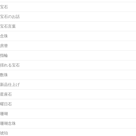
宝石
宝石のお話
宝石言葉
念珠
房替
指輪
揺れる宝石
数珠
新品仕上げ
星座石
曜日石
珊瑚
珊瑚念珠
琥珀