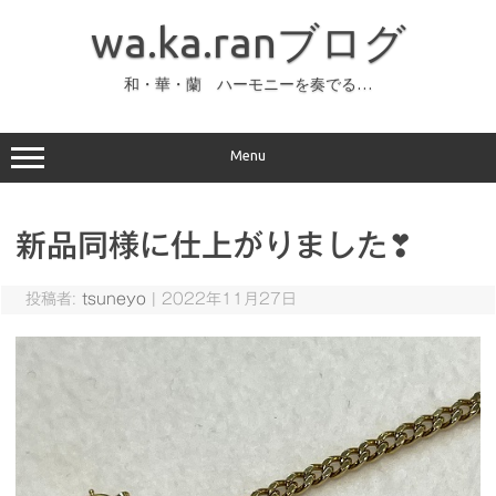
コ
ン
wa.ka.ranブログ
テ
ン
ツ
へ
和・華・蘭 ハーモニーを奏でる…
ス
キ
ッ
プ
Menu
新品同様に仕上がりました❣
投稿者:
tsuneyo
|
2022年11月27日