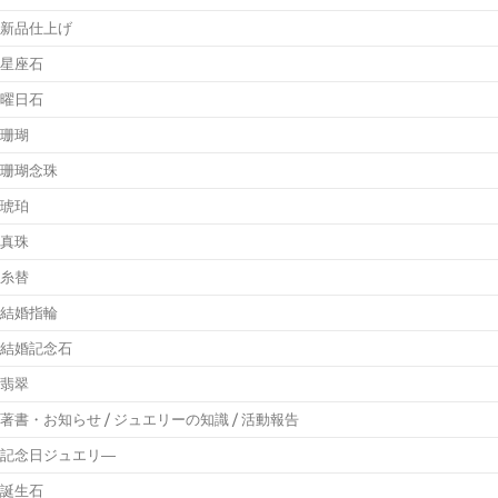
新品仕上げ
星座石
曜日石
珊瑚
珊瑚念珠
琥珀
真珠
糸替
結婚指輪
結婚記念石
翡翠
著書・お知らせ / ジュエリーの知識 / 活動報告
記念日ジュエリ―
誕生石