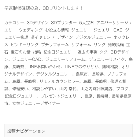
早速形状確認の為、3Dプリントします！
カテゴリー:
3Dデザイン
3Dプリンター
5大宝石
アニバーサリージュ
エリー
ウェディング
お役立ち情報
ジュエリー
ジュエリーCAD
ジ
ュエリー修理
ダイヤモンド
デザイン
デジタルジュエリー
ネックレ
ス
ピンキーリング
プチリフォーム
リフォーム
リング
婚約指輪
宝
石
宝石のお話
指輪
記念日ジュエリ―
過去の事例
タグ:
３Dデザイ
ン、ジュエリーCAD、ジュエリーリフォーム、ジュエリーリメイク、島
原、長崎県
,
LINEお問い合わせ、LINEでのやりとり、無料相談
,
オリ
ジナルデザイン、デジタルジュエリー、島原市、長崎県
,
プチリフォー
ム、島原、長崎県
,
リモデルカウンセラー、島原、長崎県
,
修理ご相
談、修理安い、相談しやすい
,
山内 常代、山之内時計眼鏡店、ブログ
,
記念日ジュエリー、プレゼントジュエリー、島原、長崎県
,
長崎県島原
市、女性ジュエリーデザイナー
投稿ナビゲーション