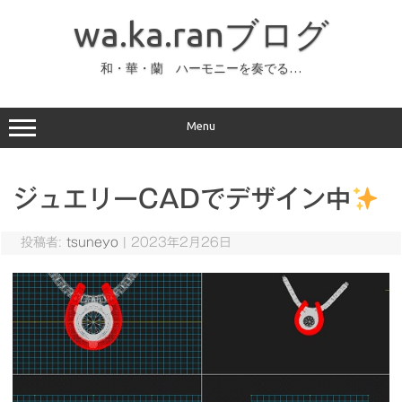
コ
ン
wa.ka.ranブログ
テ
ン
ツ
へ
和・華・蘭 ハーモニーを奏でる…
ス
キ
ッ
プ
Menu
ジュエリーCADでデザイン中
投稿者:
tsuneyo
|
2023年2月26日