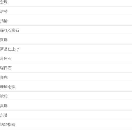
念珠
房替
指輪
揺れる宝石
数珠
新品仕上げ
星座石
曜日石
珊瑚
珊瑚念珠
琥珀
真珠
糸替
結婚指輪