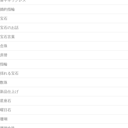
婚約指輪
宝石
宝石のお話
宝石言葉
念珠
房替
指輪
揺れる宝石
数珠
新品仕上げ
星座石
曜日石
珊瑚
珊瑚念珠