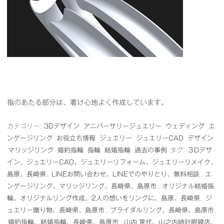
指のあたる部分は、着け心地よく作成しています。
カテゴリー:
3Dデザイン
アニバーサリージュエリー
ウェディング
エ
ンゲージリング
お役立ち情報
ジュエリー
ジュエリーCAD
デザイン
マリッジリング
婚約指輪
指輪
結婚指輪
過去の事例
タグ:
３Dデザ
イン、ジュエリーCAD、ジュエリーリフォーム、ジュエリーリメイク、
島原、長崎県
,
LINEお問い合わせ、LINEでのやりとり、無料相談
,
エ
ンゲージリング、マリッジリング、長崎県、島原市
,
オリジナル結婚指
輪、オリジナルリング作成、2人の想いをリングに、島原、長崎県
,
ジ
ュエリー贈り物、長崎県、島原市
,
ブライダルリング、長崎県、島原市
,
婚約指輪、結婚指輪、長崎県、島原市
,
山内 常代、山之内時計眼鏡店、