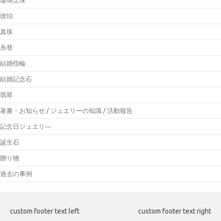
琥珀
真珠
糸替
結婚指輪
結婚記念石
翡翠
著書・お知らせ / ジュエリーの知識 / 活動報告
記念日ジュエリ―
誕生石
贈り物
過去の事例
custom footer text left
custom footer text right