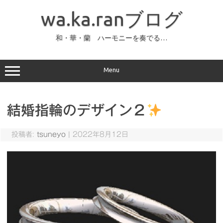
コ
ン
wa.ka.ranブログ
テ
ン
ツ
へ
和・華・蘭 ハーモニーを奏でる…
ス
キ
ッ
プ
Menu
結婚指輪のデザイン２
投稿者:
tsuneyo
|
2022年8月12日