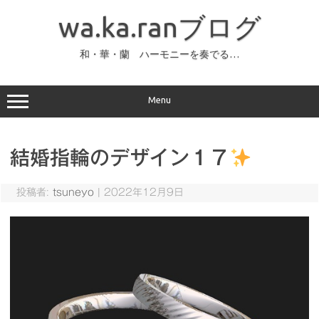
コ
ン
wa.ka.ranブログ
テ
ン
ツ
へ
和・華・蘭 ハーモニーを奏でる…
ス
キ
ッ
プ
Menu
結婚指輪のデザイン１７
投稿者:
tsuneyo
|
2022年12月9日