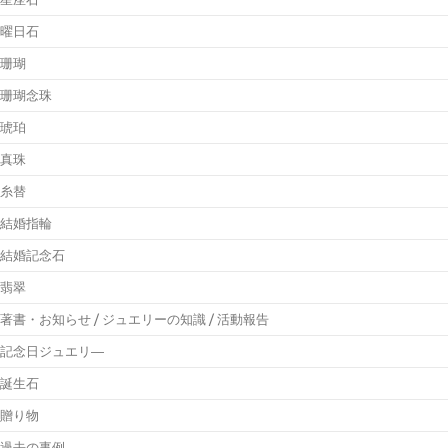
曜日石
珊瑚
珊瑚念珠
琥珀
真珠
糸替
結婚指輪
結婚記念石
翡翠
著書・お知らせ / ジュエリーの知識 / 活動報告
記念日ジュエリ―
誕生石
贈り物
過去の事例