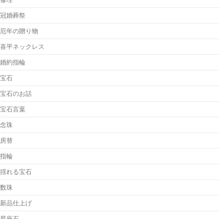
冠婚葬祭
厄年の贈り物
喜平ネックレス
婚約指輪
宝石
宝石のお話
宝石言葉
念珠
房替
指輪
揺れる宝石
数珠
新品仕上げ
星座石