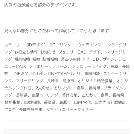
内側の指が当たる部分のデザインです。
見えない部分にもこだわって作成していこうと思います！
カテゴリー:
3Dデザイン
3Dプリンター
ウェディング
エンゲージリ
ング
お役立ち情報
お知らせ
ジュエリーCAD
デザイン
マリッジリ
ング
婚約指輪
指輪
結婚指輪
過去の事例
タグ:
３Dデザイン、ジュ
エリーCAD、ジュエリーリフォーム、ジュエリーリメイク、島原、長崎
県
,
LINEお問い合わせ、LINEでのやりとり、無料相談
,
エンゲージリ
ング、マリッジリング、長崎県、島原市
,
オリジナル結婚指輪、オリジ
ナルリング作成、2人の想いをリングに、島原、長崎県
,
ブライダルリ
ング、長崎県、島原市
,
リング、着け心地、こだわり、島原、長崎県
,
婚約指輪、結婚指輪、長崎県、島原市
,
山内 常代、山之内時計眼鏡店、
ブログ
,
長崎県島原市、女性ジュエリーデザイナー