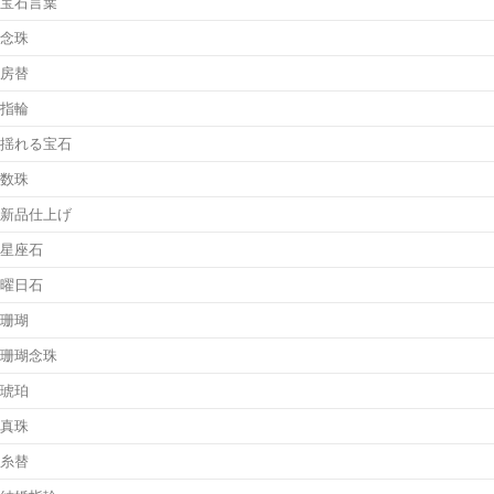
宝石言葉
念珠
房替
指輪
揺れる宝石
数珠
新品仕上げ
星座石
曜日石
珊瑚
珊瑚念珠
琥珀
真珠
糸替