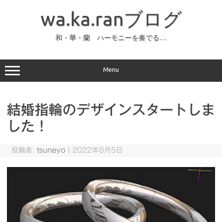
コ
ン
wa.ka.ranブログ
テ
ン
ツ
へ
和・華・蘭 ハーモニーを奏でる…
ス
キ
ッ
プ
Menu
結婚指輪のデザインスタートしま
した！
投稿者:
tsuneyo
|
2022年8月5日