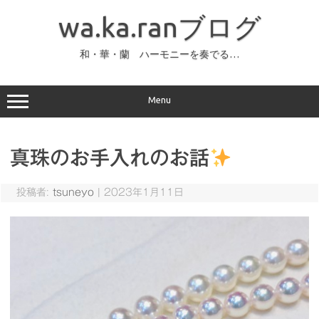
コ
ン
wa.ka.ranブログ
テ
ン
ツ
へ
和・華・蘭 ハーモニーを奏でる…
ス
キ
ッ
プ
Menu
真珠のお手入れのお話
投稿者:
tsuneyo
|
2023年1月11日