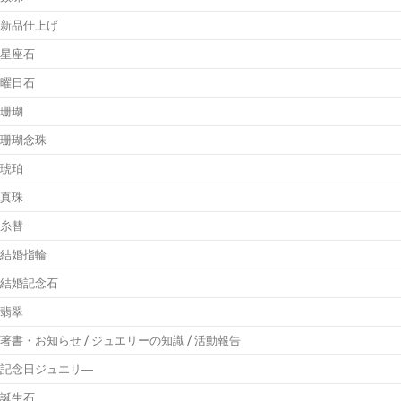
新品仕上げ
星座石
曜日石
珊瑚
珊瑚念珠
琥珀
真珠
糸替
結婚指輪
結婚記念石
翡翠
著書・お知らせ / ジュエリーの知識 / 活動報告
記念日ジュエリ―
誕生石