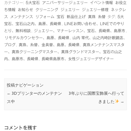
カテゴリー:
5大宝石
アニバーサリージュエリー
イベント情報
お役立
ち情報
お知らせ
クリーニング
ジュエリー
ジュエリー修理
ネックレ
ス
メンテナンス
リフォーム
宝石
新品仕上げ
真珠
糸替
タグ:
5大
宝石、宝石山之内、島原、長崎県
,
LINEお問い合わせ、LINEでのやり
とり、無料相談
,
ジュエリー、マナーレッスン、宝石、長崎県、島原市
,
リモデルカウンセラー、島原、長崎県
,
山内 常代、山之内時計眼鏡店、
ブログ
,
真珠、糸替、金具替、島原、長崎県
,
真珠メンテナンスマスタ
ー、真珠クリーニングマスター、真珠グランドマスター、宝石の山之
内、島原市、長崎県
,
長崎県島原市、女性ジュエリーデザイナー
投稿ナビゲーション
←
3Dプリンターのメンテナン
3年ぶりに国際宝飾展へ行って
ス中
きました
→
コメントを残す