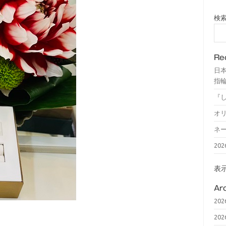
検
Re
日
指輪
『
オ
ネ
20
表
Ar
20
20
、