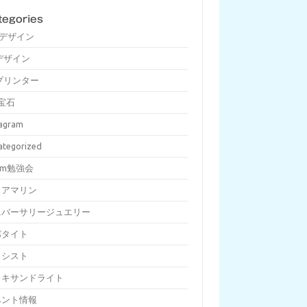
tegories
Dデザイン
デザイン
プリンター
宝石
tagram
ategorized
om勉強会
クアマリン
ニバーサリージュエリー
パタイト
メシスト
レキサンドライト
ベント情報