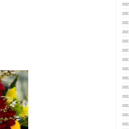
20
20
20
20
20
20
20
20
20
20
20
20
20
20