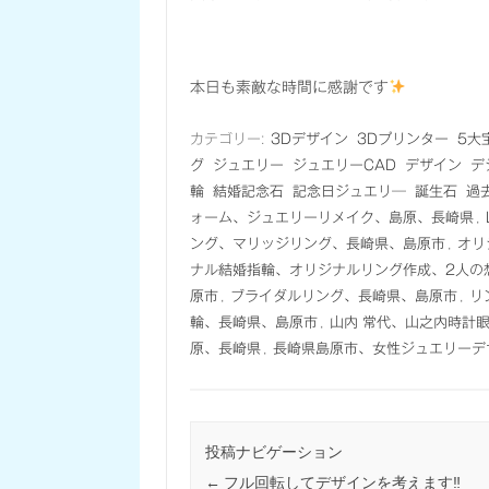
本日も素敵な時間に感謝です
カテゴリー:
3Dデザイン
3Dプリンター
5大
グ
ジュエリー
ジュエリーCAD
デザイン
デ
輪
結婚記念石
記念日ジュエリ―
誕生石
過
ォーム、ジュエリーリメイク、島原、長崎県
,
ング、マリッジリング、長崎県、島原市
,
オリ
ナル結婚指輪、オリジナルリング作成、2人の
原市
,
ブライダルリング、長崎県、島原市
,
リ
輪、長崎県、島原市
,
山内 常代、山之内時計
原、長崎県
,
長崎県島原市、女性ジュエリーデ
投稿ナビゲーション
←
フル回転してデザインを考えます‼