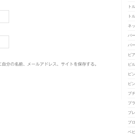
ト
ト
ネ
バ
パ
ピ
に自分の名前、メールアドレス、サイトを保存する。
ピ
ピ
ピ
プ
プ
ブ
ブ
ベ