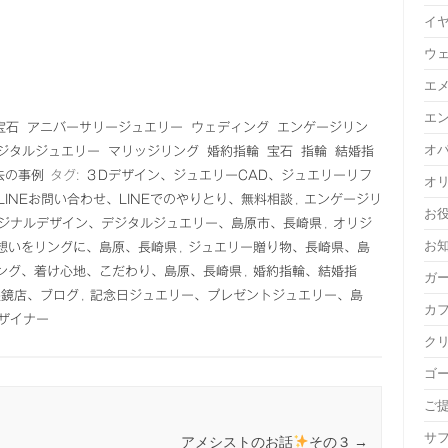
イ
ウ
エ
エ
宝石
アニバーサリージュエリー
ウェディング
エンゲージリン
オ
ジタルジュエリー
マリッジリング
婚約指輪
宝石
指輪
結婚指
去の事例
タグ:
３Dデザイン、ジュエリーCAD、ジュエリーリフ
オ
LINEお問い合わせ、LINEでのやりとり、無料相談
,
エンゲージリ
お
ジナルデザイン、デジタルジュエリー、島原市、長崎県
,
オリジ
お
想いをリングに、島原、長崎県
,
ジュエリー贈り物、長崎県、島
ング、着け心地、こだわり、島原、長崎県
,
婚約指輪、結婚指
ガ
眼鏡店、ブログ
,
記念日ジュエリー、プレゼントジュエリー、島
カ
ザイナー
ク
ゴ
ご
サ
アメシストのお話
その３
→