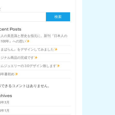
索
検索
cent Posts
本人の美意識と歴史を指元に。新刊『日本人の
100年』への想い
しまばらん』をデザインしてみました
リジナル商品の完成です
ームジュエリーの３Dデザイン致します
26年書初め
示できるコメントはありません。
chives
26年3月
26年1月