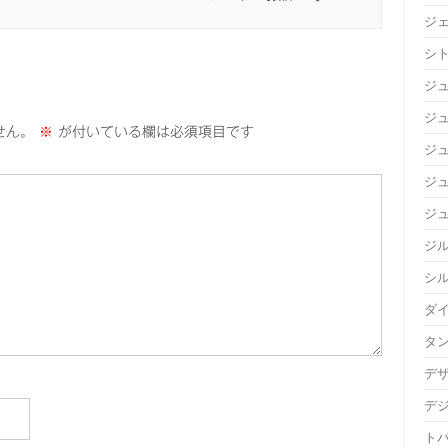
ジ
シ
ジ
ジュ
せん。
※
が付いている欄は必須項目です
ジ
ジ
ジ
ジ
シ
ダ
タ
デ
デ
ト