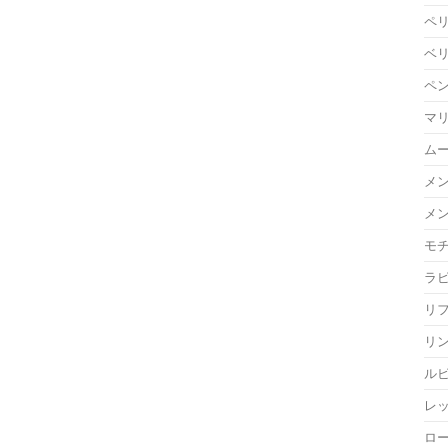
ペ
ベ
ペ
マ
ム
メ
メ
モ
ラ
リ
リ
ル
レ
ロ