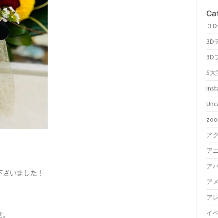
Ca
３
3D
3D
5大
Ins
Unc
zo
ア
ア
ア
下さいました！
ア
ア
イ
せ。