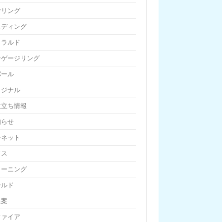
ヤリング
ェディング
メラルド
ンゲージリング
パール
リジナル
役立ち情報
知らせ
ーネット
フス
リーニング
ールド
提案
ファイア