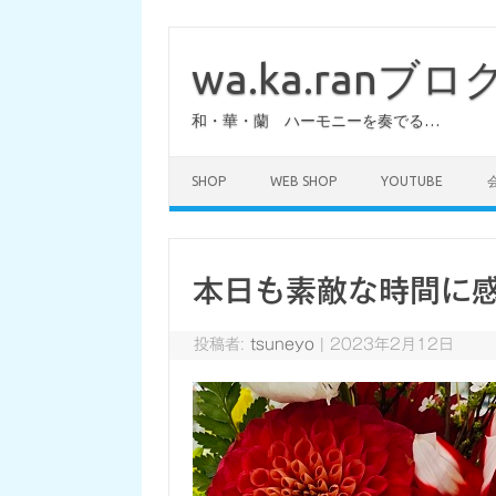
コ
ン
テ
wa.ka.ranブロ
ン
ツ
へ
和・華・蘭 ハーモニーを奏でる…
ス
キ
ッ
プ
SHOP
WEB SHOP
YOUTUBE
本日も素敵な時間に
投稿者:
tsuneyo
|
2023年2月12日