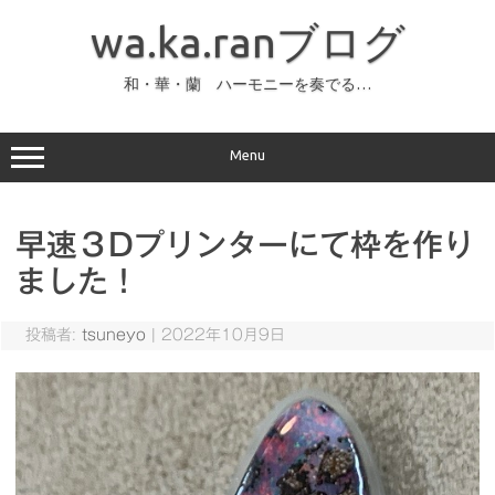
コ
ン
wa.ka.ranブログ
テ
ン
ツ
へ
和・華・蘭 ハーモニーを奏でる…
ス
キ
ッ
プ
Menu
早速３Dプリンターにて枠を作り
ました！
投稿者:
tsuneyo
|
2022年10月9日