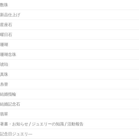
数珠
新品仕上げ
星座石
曜日石
珊瑚
珊瑚念珠
琥珀
真珠
糸替
結婚指輪
結婚記念石
翡翠
著書・お知らせ / ジュエリーの知識 / 活動報告
記念日ジュエリ―