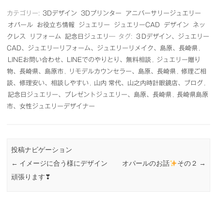
カテゴリー:
3Dデザイン
3Dプリンター
アニバーサリージュエリー
オパール
お役立ち情報
ジュエリー
ジュエリーCAD
デザイン
ネッ
クレス
リフォーム
記念日ジュエリ―
タグ:
３Dデザイン、ジュエリー
CAD、ジュエリーリフォーム、ジュエリーリメイク、島原、長崎県
,
LINEお問い合わせ、LINEでのやりとり、無料相談
,
ジュエリー贈り
物、長崎県、島原市
,
リモデルカウンセラー、島原、長崎県
,
修理ご相
談、修理安い、相談しやすい
,
山内 常代、山之内時計眼鏡店、ブログ
,
記念日ジュエリー、プレゼントジュエリー、島原、長崎県
,
長崎県島原
市、女性ジュエリーデザイナー
投稿ナビゲーション
←
イメージに合う様にデザイン
オパールのお話
その２
→
頑張ります❣