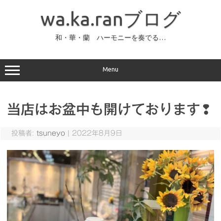
コ
ン
wa.ka.ranブログ
テ
ン
ツ
へ
和・華・蘭 ハーモニーを奏でる…
ス
キ
ッ
プ
Menu
当店はお盆中も開けております❢
投稿者:
tsuneyo
|
2022年8月9日