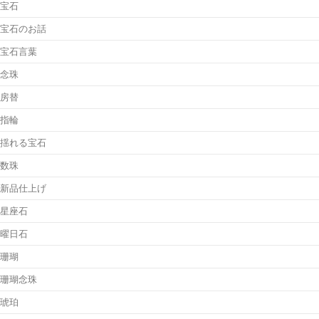
宝石
宝石のお話
宝石言葉
念珠
房替
指輪
揺れる宝石
数珠
新品仕上げ
星座石
曜日石
珊瑚
珊瑚念珠
琥珀