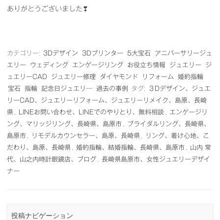
ありがとうございました❣
カテゴリー:
3Dデザイン
3Dプリンター
5大宝石
アニバーサリージュ
エリー
ウェディング
エンゲージリング
お役立ち情報
ジュエリー
ジ
ュエリーCAD
ジュエリー修理
ダイヤモンド
リフォーム
婚約指輪
宝石
指輪
記念日ジュエリ―
過去の事例
タグ:
３Dデザイン、ジュエ
リーCAD、ジュエリーリフォーム、ジュエリーリメイク、島原、長崎
県
,
LINEお問い合わせ、LINEでのやりとり、無料相談
,
エンゲージリ
ング、マリッジリング、長崎県、島原市
,
ブライダルリング、長崎県、
島原市
,
リモデルカウンセラー、島原、長崎県
,
リング、着け心地、こ
だわり、島原、長崎県
,
婚約指輪、結婚指輪、長崎県、島原市
,
山内 常
代、山之内時計眼鏡店、ブログ
,
長崎県島原市、女性ジュエリーデザイ
ナー
投稿ナビゲーション