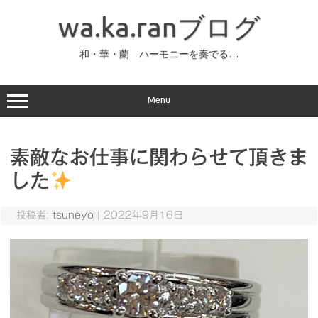
コ
ン
wa.ka.ranブログ
テ
ン
ツ
へ
和・華・蘭 ハーモニーを奏でる…
ス
キ
ッ
プ
Menu
素敵なお仕事に関わらせて頂きま
した
投稿者:
tsuneyo
|
2022年9月16日