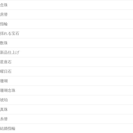
念珠
房替
指輪
揺れる宝石
数珠
新品仕上げ
星座石
曜日石
珊瑚
珊瑚念珠
琥珀
真珠
糸替
結婚指輪