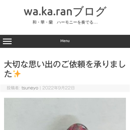
コ
ン
wa.ka.ranブログ
テ
ン
ツ
へ
和・華・蘭 ハーモニーを奏でる…
ス
キ
ッ
プ
Menu
大切な思い出のご依頼を承りまし
た
投稿者:
tsuneyo
|
2022年9月22日