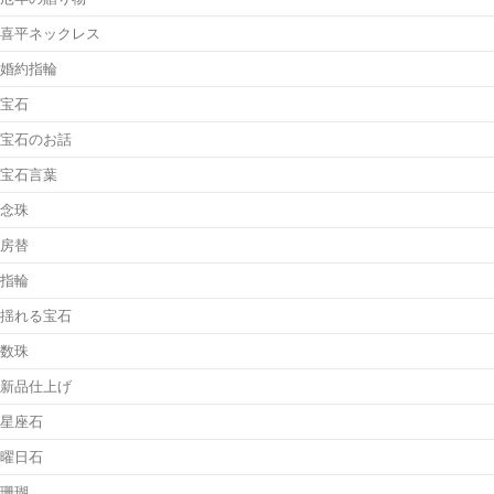
喜平ネックレス
婚約指輪
宝石
宝石のお話
宝石言葉
念珠
房替
指輪
揺れる宝石
数珠
新品仕上げ
星座石
曜日石
珊瑚