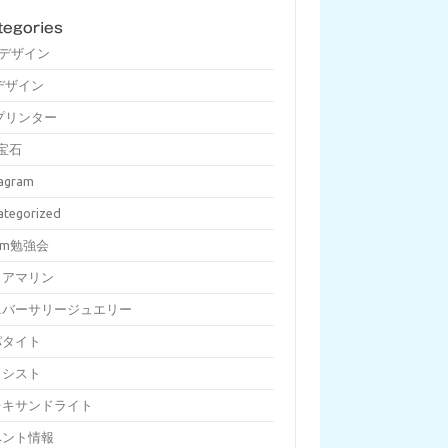
tegories
Dデザイン
デザイン
プリンター
宝石
tagram
ategorized
om勉強会
クアマリン
ニバーサリージュエリー
パタイト
メシスト
レキサンドライト
ベント情報