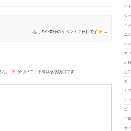
イ
ウ
エ
地元の企業様のイベント２日目です
→
エ
オ
オ
お
お
せん。
※
が付いている欄は必須項目です
ガ
カ
ク
ゴ
ご
サ