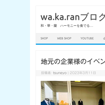
コ
ン
テ
wa.ka.ranブロ
ン
ツ
へ
和・華・蘭 ハーモニーを奏でる…
ス
キ
ッ
プ
SHOP
WEB SHOP
YOUTUBE
地元の企業様のイベ
投稿者:
tsuneyo
|
2023年3月11日