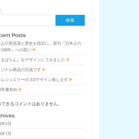
索
検索
cent Posts
本人の美意識と歴史を指元に。新刊『日本人の
100年』への想い
しまばらん』をデザインしてみました
リジナル商品の完成です
ームジュエリーの３Dデザイン致します
26年書初め
示できるコメントはありません。
chives
26年3月
26年1月