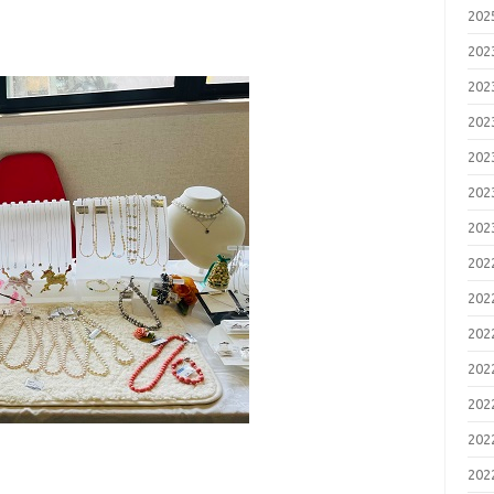
20
20
20
20
20
20
20
20
20
20
20
20
20
20