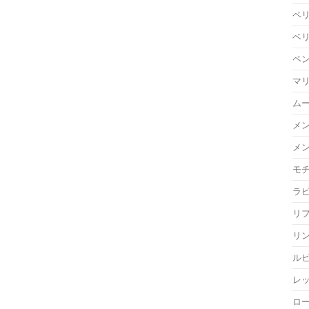
ペ
ベ
ペ
マ
ム
メ
メ
モ
ラ
リ
リ
ル
レ
ロ