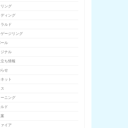
ヤリング
ェディング
メラルド
ンゲージリング
パール
リジナル
役立ち情報
知らせ
ーネット
フス
リーニング
ールド
提案
ファイア