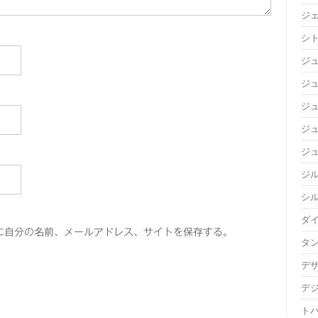
ジ
シ
ジ
ジュ
ジ
ジ
ジ
ジ
シ
ダ
に自分の名前、メールアドレス、サイトを保存する。
タ
デ
デ
ト