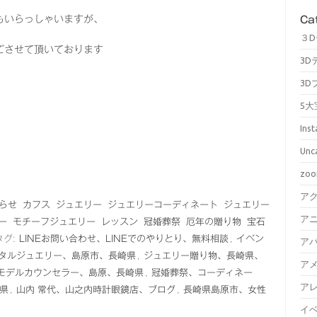
もいらっしゃいますが、
Ca
３
ごさせて頂いております
3D
3D
5大
Ins
Unc
zo
ア
らせ
カフス
ジュエリー
ジュエリーコーディネート
ジュエリー
ア
ー
モチーフジュエリー
レッスン
冠婚葬祭
厄年の贈り物
宝石
タグ:
LINEお問い合わせ、LINEでのやりとり、無料相談
,
イベン
ア
タルジュエリー、島原市、長崎県
,
ジュエリー贈り物、長崎県、
ア
モデルカウンセラー、島原、長崎県
,
冠婚葬祭、コーディネー
ア
県
,
山内 常代、山之内時計眼鏡店、ブログ
,
長崎県島原市、女性
イ