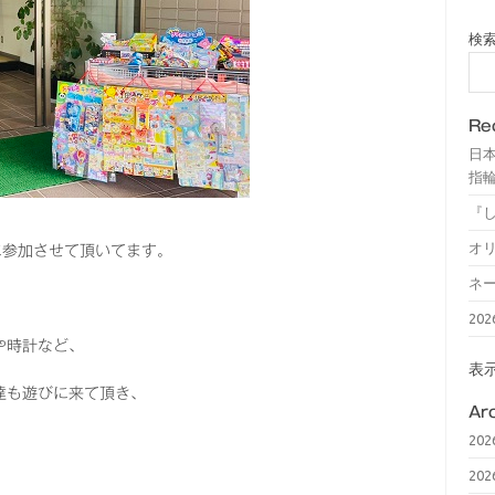
検
Re
日
指輪
『
オ
に参加させて頂いてます。
ネ
20
や時計など、
表
達も遊びに来て頂き、
Ar
20
20