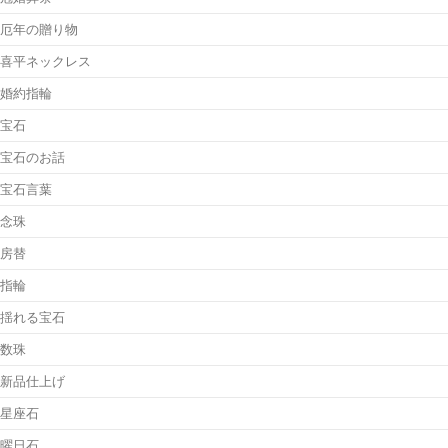
厄年の贈り物
喜平ネックレス
婚約指輪
宝石
宝石のお話
宝石言葉
念珠
房替
指輪
揺れる宝石
数珠
新品仕上げ
星座石
曜日石