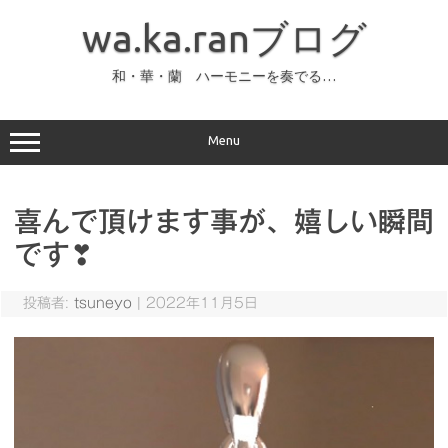
コ
ン
wa.ka.ranブログ
テ
ン
ツ
へ
和・華・蘭 ハーモニーを奏でる…
ス
キ
ッ
プ
Menu
喜んで頂けます事が、嬉しい瞬間
です❣
投稿者:
tsuneyo
|
2022年11月5日