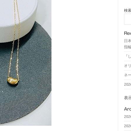
検
Re
日
指輪
『
オ
ネ
20
表
Ar
20
20