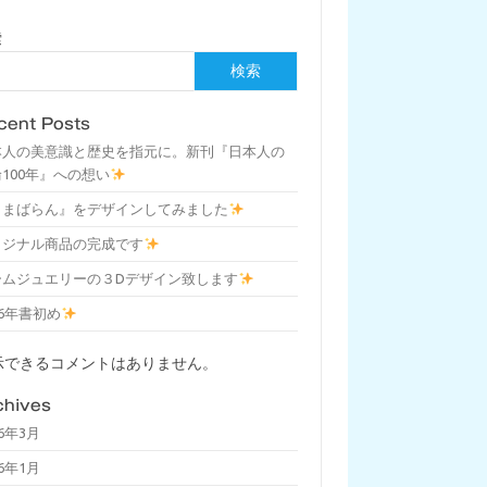
索
検索
cent Posts
本人の美意識と歴史を指元に。新刊『日本人の
100年』への想い
しまばらん』をデザインしてみました
リジナル商品の完成です
ームジュエリーの３Dデザイン致します
26年書初め
示できるコメントはありません。
chives
26年3月
26年1月