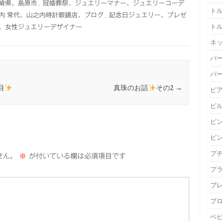
崎県、島原市
,
冠婚葬祭、ジュエリーマナー、ジュエリーコーデ
ト
内 常代、山之内時計眼鏡店、ブログ
,
記念日ジュエリー、プレゼ
ト
、女性ジュエリーデザイナー
ネ
バ
パ
目
真珠のお話
その2
→
ピ
ピ
ピ
ピ
プ
せん。
※
が付いている欄は必須項目です
プ
ブ
ブ
ベ