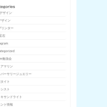
tegories
Dデザイン
デザイン
プリンター
宝石
tagram
ategorized
om勉強会
クアマリン
ニバーサリージュエリー
パタイト
メシスト
レキサンドライト
ベント情報