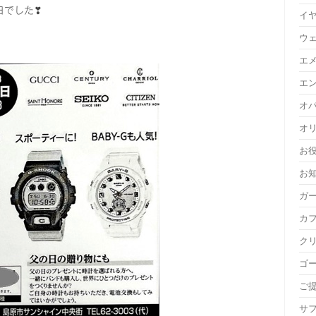
日でした❣
イ
ウ
エ
エ
オ
オ
お
お
ガ
カ
ク
ゴ
ご
サ