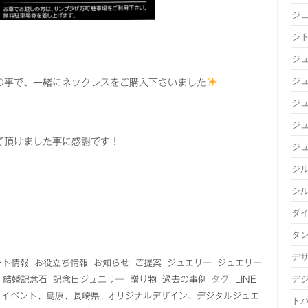
ジ
シ
ジ
ジュ
の事で、一緒にネックレスをご購入下さいました
ジ
ジ
て頂けました事に感謝です！
ジ
ジ
シ
ダ
タ
デ
ント情報
お役立ち情報
お知らせ
ご提案
ジュエリー
ジュエリー
デ
結婚記念石
記念日ジュエリ―
贈り物
過去の事例
タグ:
LINE
イベント、島原、長崎県
,
オリジナルデザイン、デジタルジュエ
ト