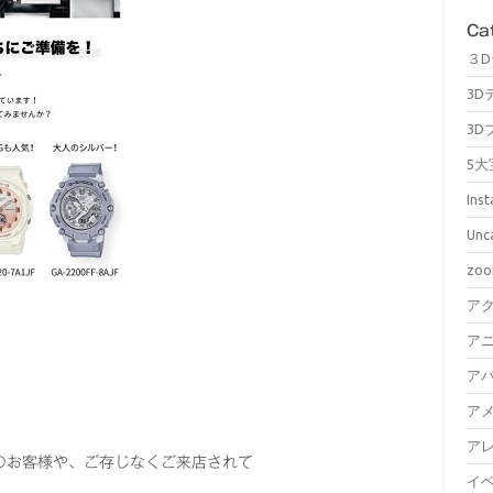
Ca
３
3D
3D
5大
Ins
Unc
zo
ア
ア
ア
ア
ア
のお客様や、ご存じなくご来店されて
イ