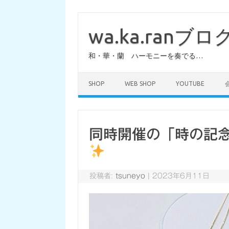
コ
ン
テ
wa.ka.ranブロ
ン
ツ
へ
和・華・蘭 ハーモニーを奏でる…
ス
キ
ッ
プ
SHOP
WEB SHOP
YOUTUBE
同時開催の「時の記
投稿者:
tsuneyo
|
2023年6月11日