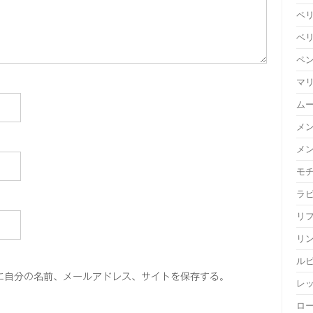
ペ
ベ
ペ
マ
ム
メ
メ
モ
ラ
リ
リ
ル
に自分の名前、メールアドレス、サイトを保存する。
レ
ロ