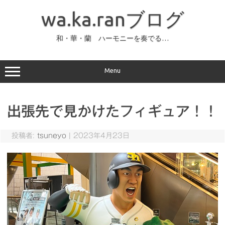
コ
ン
wa.ka.ranブログ
テ
ン
ツ
へ
和・華・蘭 ハーモニーを奏でる…
ス
キ
ッ
プ
Menu
出張先で見かけたフィギュア！！
投稿者:
tsuneyo
|
2023年4月23日