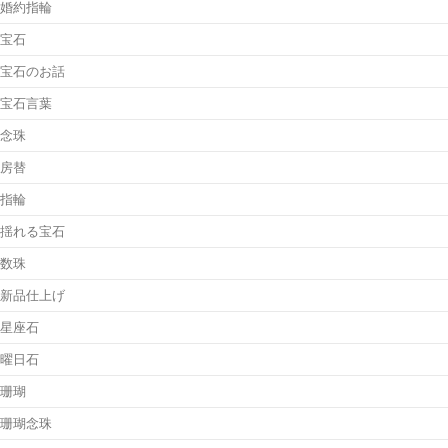
婚約指輪
宝石
宝石のお話
宝石言葉
念珠
房替
指輪
揺れる宝石
数珠
新品仕上げ
星座石
曜日石
珊瑚
珊瑚念珠