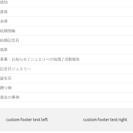
琥珀
真珠
糸替
結婚指輪
結婚記念石
翡翠
著書・お知らせ / ジュエリーの知識 / 活動報告
記念日ジュエリ―
誕生石
贈り物
過去の事例
custom footer text left
custom footer text right