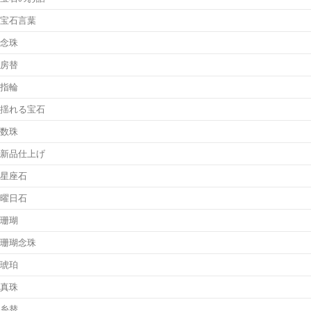
宝石言葉
念珠
房替
指輪
揺れる宝石
数珠
新品仕上げ
星座石
曜日石
珊瑚
珊瑚念珠
琥珀
真珠
糸替