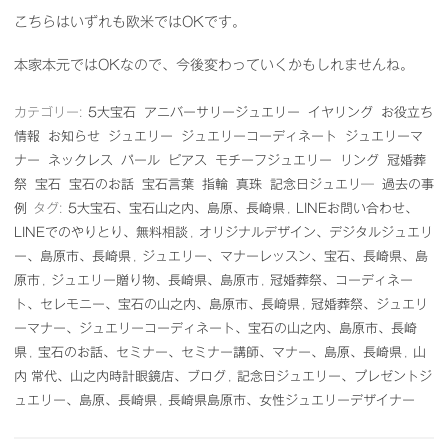
こちらはいずれも欧米ではOKです。
本家本元ではOKなので、今後変わっていくかもしれませんね。
カテゴリー:
5大宝石
アニバーサリージュエリー
イヤリング
お役立ち
情報
お知らせ
ジュエリー
ジュエリーコーディネート
ジュエリーマ
ナー
ネックレス
パール
ピアス
モチーフジュエリー
リング
冠婚葬
祭
宝石
宝石のお話
宝石言葉
指輪
真珠
記念日ジュエリ―
過去の事
例
タグ:
5大宝石、宝石山之内、島原、長崎県
,
LINEお問い合わせ、
LINEでのやりとり、無料相談
,
オリジナルデザイン、デジタルジュエリ
ー、島原市、長崎県
,
ジュエリー、マナーレッスン、宝石、長崎県、島
原市
,
ジュエリー贈り物、長崎県、島原市
,
冠婚葬祭、コーディネー
ト、セレモニー、宝石の山之内、島原市、長崎県
,
冠婚葬祭、ジュエリ
ーマナー、ジュエリーコーディネート、宝石の山之内、島原市、長崎
県
,
宝石のお話、セミナー、セミナー講師、マナー、島原、長崎県
,
山
内 常代、山之内時計眼鏡店、ブログ
,
記念日ジュエリー、プレゼントジ
ュエリー、島原、長崎県
,
長崎県島原市、女性ジュエリーデザイナー