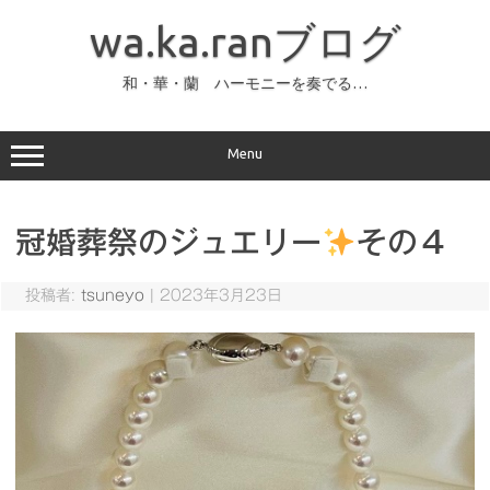
コ
ン
wa.ka.ranブログ
テ
ン
ツ
へ
和・華・蘭 ハーモニーを奏でる…
ス
キ
ッ
プ
Menu
冠婚葬祭のジュエリー
その４
投稿者:
tsuneyo
|
2023年3月23日