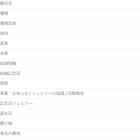
曜日石
珊瑚
珊瑚念珠
琥珀
真珠
糸替
結婚指輪
結婚記念石
翡翠
著書・お知らせ / ジュエリーの知識 / 活動報告
記念日ジュエリ―
誕生石
贈り物
過去の事例