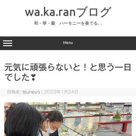
コ
ン
wa.ka.ranブログ
テ
ン
ツ
へ
和・華・蘭 ハーモニーを奏でる…
ス
キ
ッ
プ
Menu
元気に頑張らないと！と思う一日
でした❣
投稿者:
tsuneyo
|
2023年1月24日