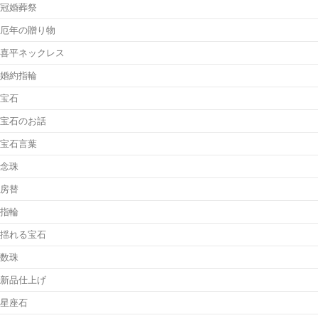
冠婚葬祭
厄年の贈り物
喜平ネックレス
婚約指輪
宝石
宝石のお話
宝石言葉
念珠
房替
指輪
揺れる宝石
数珠
新品仕上げ
星座石