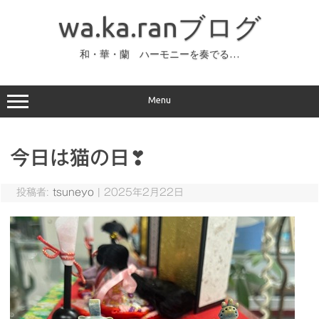
コ
ン
wa.ka.ranブログ
テ
ン
ツ
へ
和・華・蘭 ハーモニーを奏でる…
ス
キ
ッ
プ
Menu
今日は猫の日❣
投稿者:
tsuneyo
|
2025年2月22日