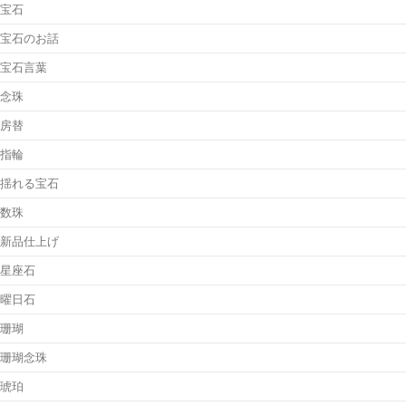
宝石
宝石のお話
宝石言葉
念珠
房替
指輪
揺れる宝石
数珠
新品仕上げ
星座石
曜日石
珊瑚
珊瑚念珠
琥珀