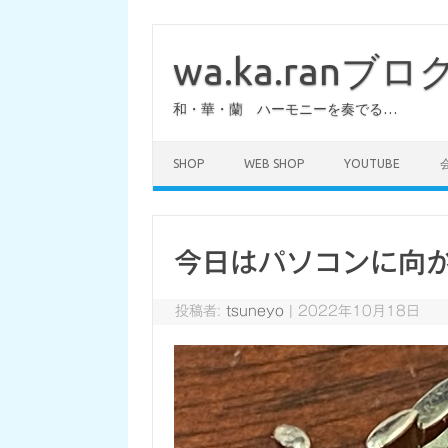
コ
ン
テ
wa.ka.ranブロ
ン
ツ
へ
和・華・蘭 ハーモニーを奏でる…
ス
キ
ッ
プ
SHOP
WEB SHOP
YOUTUBE
今日はパソコンに向
投稿者:
tsuneyo
|
2022年10月18日