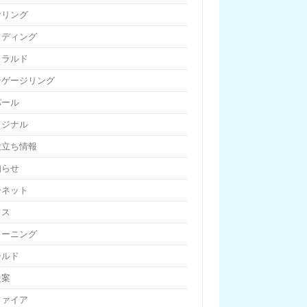
ヤリング
ェディング
メラルド
ンゲージリング
パール
リジナル
役立ち情報
知らせ
ーネット
フス
リーニング
ールド
提案
ファイア