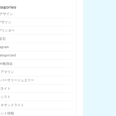
tegories
Dデザイン
デザイン
プリンター
宝石
tagram
ategorized
om勉強会
クアマリン
ニバーサリージュエリー
パタイト
メシスト
レキサンドライト
ベント情報