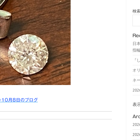
検
Re
日
指輪
『
オ
ネ
20
☜10月8日のブログ
表
Ar
20
20