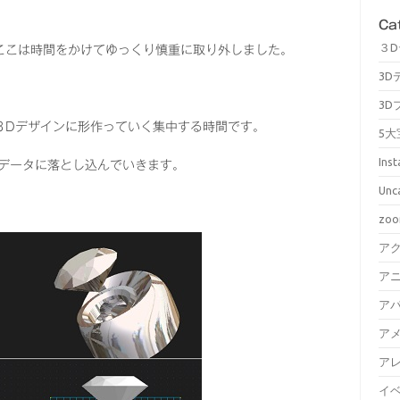
Ca
３
ここは時間をかけてゆっくり慎重に取り外しました。
3D
3D
３Dデザインに形作っていく集中する時間です。
5大
Ins
Dデータに落とし込んでいきます。
Unc
zo
ア
ア
ア
ア
ア
イ