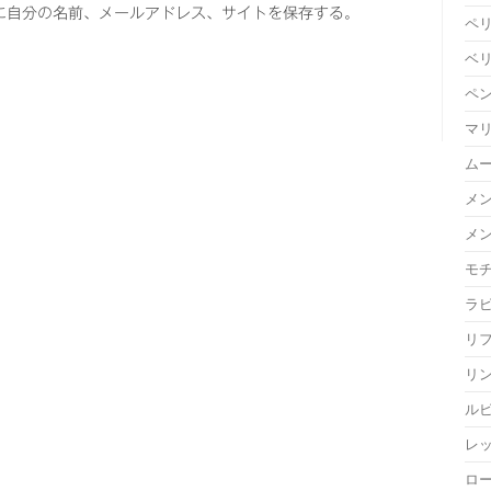
に自分の名前、メールアドレス、サイトを保存する。
ペ
ベ
ペ
マ
ム
メ
メ
モ
ラ
リ
リ
ル
レ
ロ