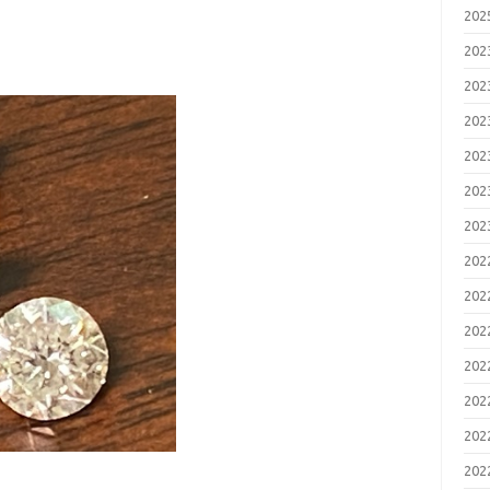
20
20
20
20
20
20
20
20
20
20
20
20
20
20