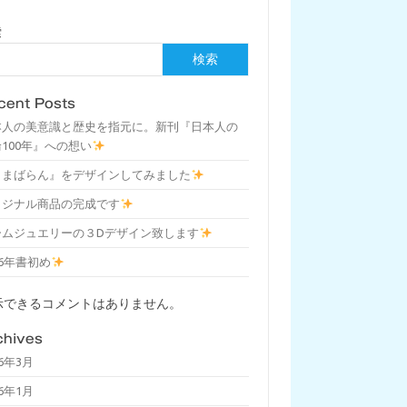
索
検索
cent Posts
本人の美意識と歴史を指元に。新刊『日本人の
100年』への想い
しまばらん』をデザインしてみました
リジナル商品の完成です
ームジュエリーの３Dデザイン致します
26年書初め
示できるコメントはありません。
chives
26年3月
26年1月