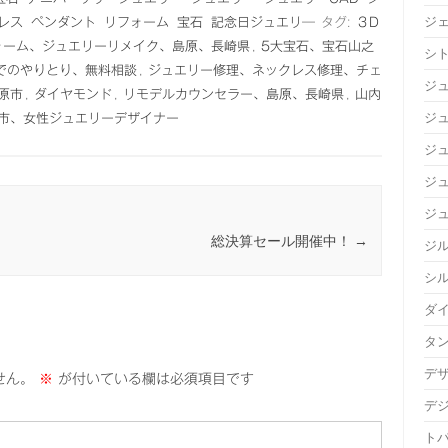
ジ
レス
ペンダント
リフォーム
宝石
記念日ジュエリ―
タグ:
３D
ォーム、ジュエリーリメイク、島原、長崎県
,
5大宝石、宝石山之
シ
NEでのやりとり、無料相談
,
ジュエリー修理、ネックレス修理、チェ
ジ
原市
,
ダイヤモンド
,
リモデルカウンセラー、島原、長崎県
,
山内
ジュ
市、女性ジュエリーデザイナー
ジ
ジ
ジ
総決算セール開催中！
→
ジ
シ
ダ
タ
デ
せん。
※
が付いている欄は必須項目です
デ
ト