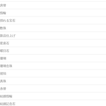
房替
指輪
揺れる宝石
数珠
新品仕上げ
星座石
曜日石
珊瑚
珊瑚念珠
琥珀
真珠
糸替
結婚指輪
結婚記念石