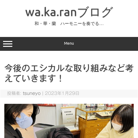
コ
ン
wa.ka.ranブログ
テ
ン
ツ
へ
和・華・蘭 ハーモニーを奏でる…
ス
キ
ッ
プ
Menu
今後のエシカルな取り組みなど考
えていきます！
投稿者:
tsuneyo
|
2023年1月29日