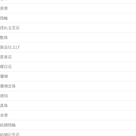
房替
指輪
揺れる宝石
数珠
新品仕上げ
星座石
曜日石
珊瑚
珊瑚念珠
琥珀
真珠
糸替
結婚指輪
結婚記念石