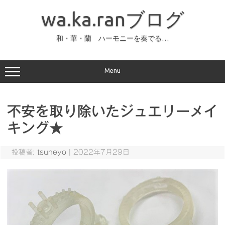
コ
ン
wa.ka.ranブログ
テ
ン
ツ
へ
和・華・蘭 ハーモニーを奏でる…
ス
キ
ッ
プ
Menu
不安を取り除いたジュエリーメイ
キング★
投稿者:
tsuneyo
|
2022年7月29日