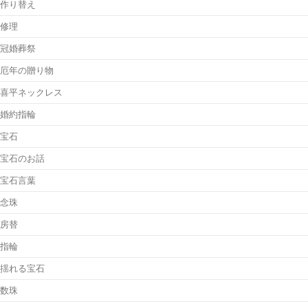
作り替え
修理
冠婚葬祭
厄年の贈り物
喜平ネックレス
婚約指輪
宝石
宝石のお話
宝石言葉
念珠
房替
指輪
揺れる宝石
数珠