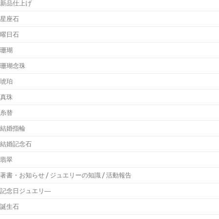
新品仕上げ
星座石
曜日石
珊瑚
珊瑚念珠
琥珀
真珠
糸替
結婚指輪
結婚記念石
翡翠
著書・お知らせ / ジュエリーの知識 / 活動報告
記念日ジュエリ―
誕生石