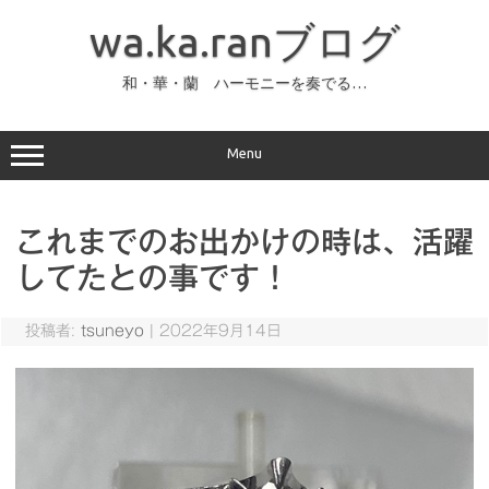
コ
ン
wa.ka.ranブログ
テ
ン
ツ
へ
和・華・蘭 ハーモニーを奏でる…
ス
キ
ッ
プ
Menu
これまでのお出かけの時は、活躍
してたとの事です！
投稿者:
tsuneyo
|
2022年9月14日