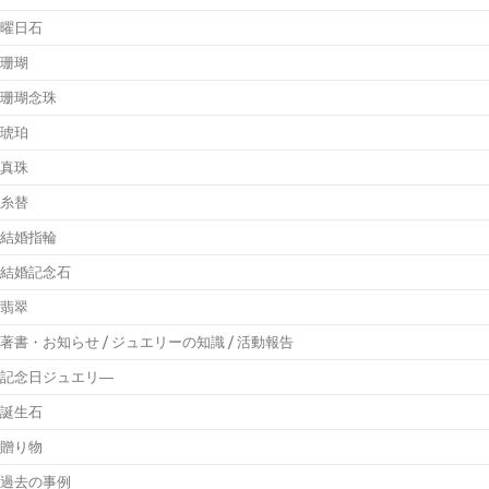
曜日石
珊瑚
珊瑚念珠
琥珀
真珠
糸替
結婚指輪
結婚記念石
翡翠
著書・お知らせ / ジュエリーの知識 / 活動報告
記念日ジュエリ―
誕生石
贈り物
過去の事例