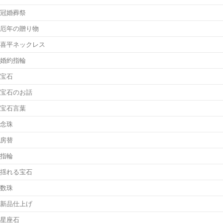
冠婚葬祭
厄年の贈り物
喜平ネックレス
婚約指輪
宝石
宝石のお話
宝石言葉
念珠
房替
指輪
揺れる宝石
数珠
新品仕上げ
星座石