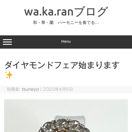
コ
ン
wa.ka.ranブログ
テ
ン
ツ
へ
和・華・蘭 ハーモニーを奏でる…
ス
キ
ッ
プ
Menu
ダイヤモンドフェア始まります
投稿者:
tsuneyo
|
2023年4月5日