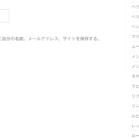
ペ
ベ
ペ
マ
に自分の名前、メールアドレス、サイトを保存する。
ム
メ
メ
モ
ラ
リ
リ
ル
レ
ロ