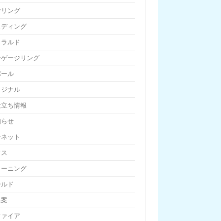
ヤリング
ェディング
メラルド
ンゲージリング
パール
リジナル
役立ち情報
知らせ
ーネット
フス
リーニング
ールド
提案
ファイア