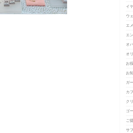
イ
ウ
エ
エ
。
オ
オ
お
お
ガ
カ
ク
ゴ
ご
サ