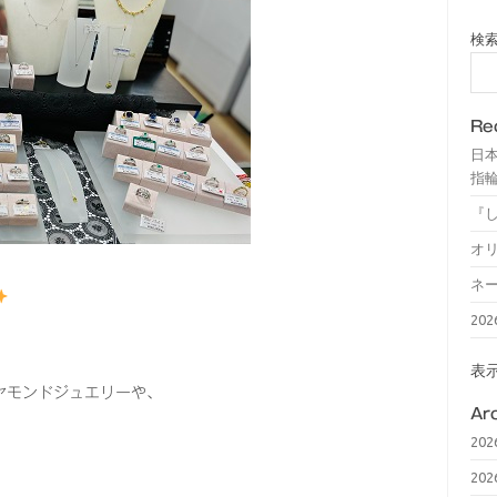
検
Re
日
指輪
『
オ
ネ
20
表
ヤモンドジュエリーや、
Ar
20
20