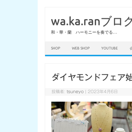
コ
ン
テ
wa.ka.ranブロ
ン
ツ
へ
和・華・蘭 ハーモニーを奏でる…
ス
キ
ッ
プ
SHOP
WEB SHOP
YOUTUBE
ダイヤモンドフェア
投稿者:
tsuneyo
|
2023年4月6日