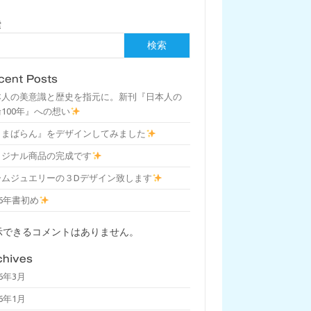
索
検索
cent Posts
本人の美意識と歴史を指元に。新刊『日本人の
100年』への想い
しまばらん』をデザインしてみました
リジナル商品の完成です
ームジュエリーの３Dデザイン致します
26年書初め
示できるコメントはありません。
chives
26年3月
26年1月