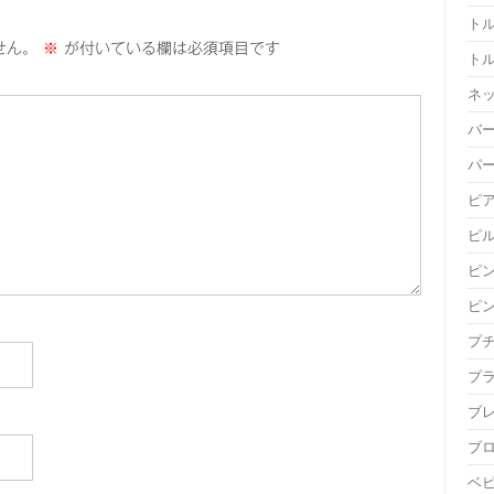
ト
せん。
※
が付いている欄は必須項目です
ト
ネ
バ
パ
ピ
ピ
ピ
ピ
プ
プ
ブ
ブ
ベ