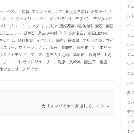
ジ
ー
イベント情報
エンゲージリング
お役立ち情報
お知らせ
ジ
シ
ィネート
ジュエリーマナー
ダイヤモンド
デザイン
デジタルジ
ジ
ンド
ブローチ
リング
レッスン
冠婚葬祭
婚約指輪
宝石
宝石
日ジュエリ―
誕生石
過去の事例
タグ:
5大宝石、宝石山之内、
ジュ
のやりとり、無料相談
,
イベント、島原、長崎県
,
オリジナルデザイ
ジ
ュエリー、マナーレッスン、宝石、長崎県、島原市
,
ジュエリー
ジ
クダイヤモンド、フェア、宝石の山之内、島原市、長崎県
,
山内
エリー、プレゼントジュエリー、島原、長崎県
,
誕生石、星座
ジ
性ジュエリーデザイナー
ジ
シ
ダ
タ
カリスマバイヤー来場してます
→
デ
デ
ト