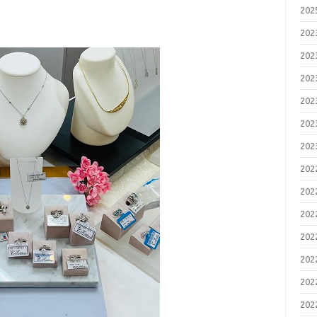
20
20
20
20
20
20
20
20
20
20
20
20
20
20