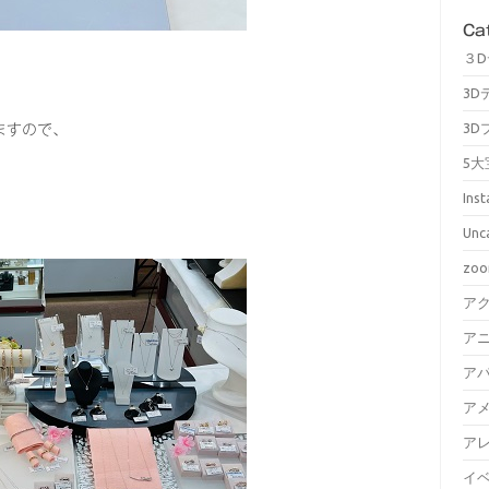
Ca
３
3D
3D
ますので、
5大
Ins
Unc
zo
ア
ア
ア
ア
ア
イ