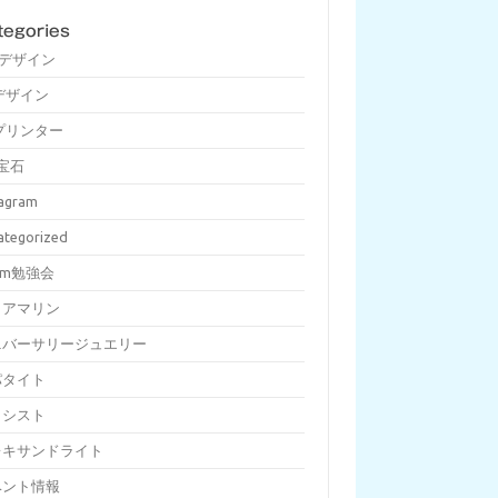
tegories
Dデザイン
デザイン
プリンター
宝石
tagram
ategorized
om勉強会
クアマリン
ニバーサリージュエリー
パタイト
メシスト
レキサンドライト
ベント情報