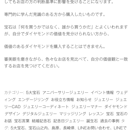
してもお店の方の判断基準に影響を受けることになります。
専門的に学んだ見識のある方から購入したいものです。
宝石は「何を買うかではなく、誰から買うかだ」とよくいわれます
が、自分でダイヤモンドの価値を見分けられない方から、
価値のあるダイヤモンドを購入することはできません。
審美眼を磨きながら、色々なお店を見比べて、自分の価値観と一致
するお店を見つけてください。
カテゴリー:
5大宝石
アニバーサリージュエリー
イベント情報
ウェデ
ィング
エンゲージリング
お役立ち情報
お知らせ
ジュエリー
ジュエ
リーCAD
ジュエリーコーディネート
ジュエリーマナー
ダイヤモンド
デザイン
デジタルジュエリー
マリッジリング
レッスン
宝石
宝石の
お話
宝石言葉
結婚記念石
記念日ジュエリ―
誕生石
過去の事例
タ
グ:
5大宝石、宝石山之内、島原、長崎県
,
LINEお問い合わせ、LINEで