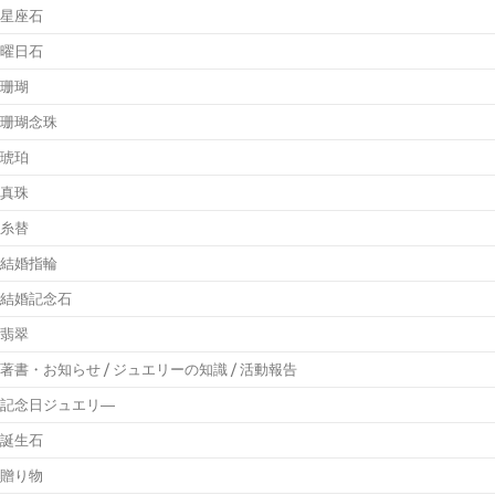
星座石
曜日石
珊瑚
珊瑚念珠
琥珀
真珠
糸替
結婚指輪
結婚記念石
翡翠
著書・お知らせ / ジュエリーの知識 / 活動報告
記念日ジュエリ―
誕生石
贈り物