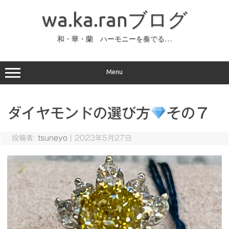
コ
ン
wa.ka.ranブログ
テ
ン
ツ
へ
和・華・蘭 ハーモニーを奏でる…
ス
キ
ッ
プ
Menu
ダイヤモンドの選び方
その７
投稿者:
tsuneyo
|
2023年5月27日