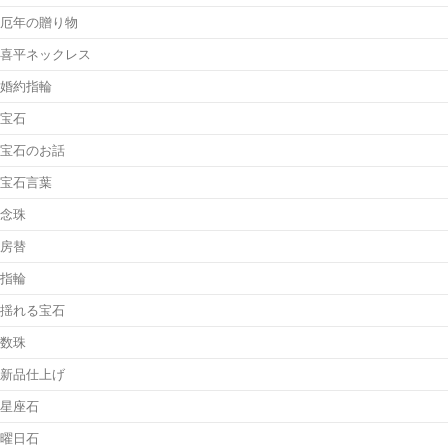
厄年の贈り物
喜平ネックレス
婚約指輪
宝石
宝石のお話
宝石言葉
念珠
房替
指輪
揺れる宝石
数珠
新品仕上げ
星座石
曜日石