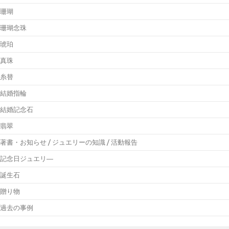
珊瑚
珊瑚念珠
琥珀
真珠
糸替
結婚指輪
結婚記念石
翡翠
著書・お知らせ / ジュエリーの知識 / 活動報告
記念日ジュエリ―
誕生石
贈り物
過去の事例