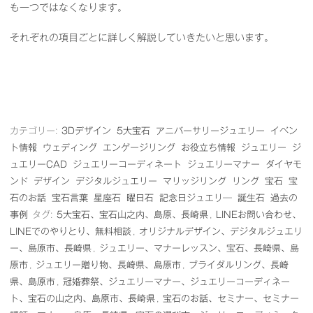
も一つではなくなります。
それぞれの項目ごとに詳しく解説していきたいと思います。
カテゴリー:
3Dデザイン
5大宝石
アニバーサリージュエリー
イベン
ト情報
ウェディング
エンゲージリング
お役立ち情報
ジュエリー
ジ
ュエリーCAD
ジュエリーコーディネート
ジュエリーマナー
ダイヤモ
ンド
デザイン
デジタルジュエリー
マリッジリング
リング
宝石
宝
石のお話
宝石言葉
星座石
曜日石
記念日ジュエリ―
誕生石
過去の
事例
タグ:
5大宝石、宝石山之内、島原、長崎県
,
LINEお問い合わせ、
LINEでのやりとり、無料相談
,
オリジナルデザイン、デジタルジュエリ
ー、島原市、長崎県
,
ジュエリー、マナーレッスン、宝石、長崎県、島
原市
,
ジュエリー贈り物、長崎県、島原市
,
ブライダルリング、長崎
県、島原市
,
冠婚葬祭、ジュエリーマナー、ジュエリーコーディネー
ト、宝石の山之内、島原市、長崎県
,
宝石のお話、セミナー、セミナー