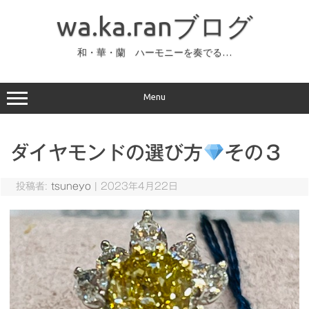
コ
ン
wa.ka.ranブログ
テ
ン
ツ
へ
和・華・蘭 ハーモニーを奏でる…
ス
キ
ッ
プ
Menu
ダイヤモンドの選び方
その３
投稿者:
tsuneyo
|
2023年4月22日