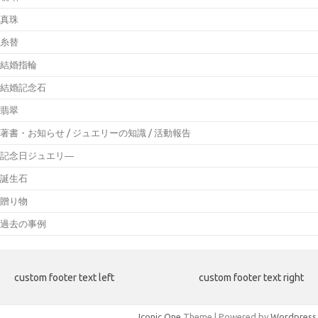
真珠
糸替
結婚指輪
結婚記念石
翡翠
著書・お知らせ / ジュエリーの知識 / 活動報告
記念日ジュエリ―
誕生石
贈り物
過去の事例
custom footer text left
custom footer text right
Iconic One
Theme | Powered by
Wordpress