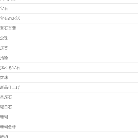
宝石
宝石のお話
宝石言葉
念珠
房替
指輪
揺れる宝石
数珠
新品仕上げ
星座石
曜日石
珊瑚
珊瑚念珠
琥珀