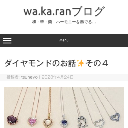
コ
ン
wa.ka.ranブログ
テ
ン
ツ
へ
和・華・蘭 ハーモニーを奏でる…
ス
キ
ッ
プ
Menu
ダイヤモンドのお話
その４
投稿者:
tsuneyo
|
2023年4月24日