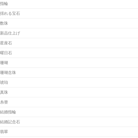
指輪
揺れる宝石
数珠
新品仕上げ
星座石
曜日石
珊瑚
珊瑚念珠
琥珀
真珠
糸替
結婚指輪
結婚記念石
翡翠