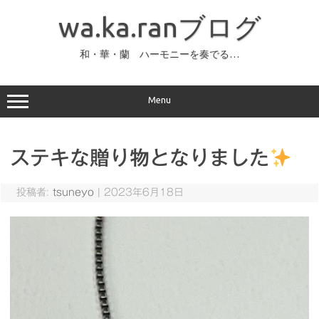
コ
ン
wa.ka.ranブログ
テ
ン
ツ
へ
和・華・蘭 ハーモニーを奏でる…
ス
キ
ッ
プ
Menu
ステキな贈り物となりました
投稿者:
tsuneyo
|
2023年6月18日