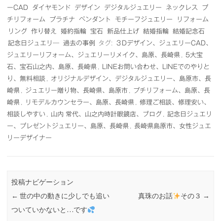
ーCAD
ダイヤモンド
デザイン
デジタルジュエリー
ネックレス
プ
チリフォーム
プラチナ
ペンダント
モチーフジュエリー
リフォーム
リング
作り替え
婚約指輪
宝石
新品仕上げ
結婚指輪
結婚記念石
記念日ジュエリ―
過去の事例
タグ:
３Dデザイン、ジュエリーCAD、
ジュエリーリフォーム、ジュエリーリメイク、島原、長崎県
,
5大宝
石、宝石山之内、島原、長崎県
,
LINEお問い合わせ、LINEでのやりと
り、無料相談
,
オリジナルデザイン、デジタルジュエリー、島原市、長
崎県
,
ジュエリー贈り物、長崎県、島原市
,
プチリフォーム、島原、長
崎県
,
リモデルカウンセラー、島原、長崎県
,
修理ご相談、修理安い、
相談しやすい
,
山内 常代、山之内時計眼鏡店、ブログ
,
記念日ジュエリ
ー、プレゼントジュエリー、島原、長崎県
,
長崎県島原市、女性ジュエ
リーデザイナー
投稿ナビゲーション
←
世の中の動きに少しでも追い
真珠のお話
その３
→
ついていかないと…です