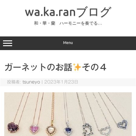
コ
ン
wa.ka.ranブログ
テ
ン
ツ
へ
和・華・蘭 ハーモニーを奏でる…
ス
キ
ッ
プ
Menu
ガーネットのお話
その４
投稿者:
tsuneyo
|
2023年1月23日