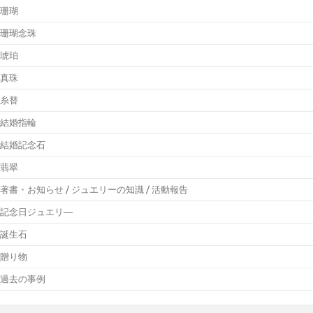
珊瑚
珊瑚念珠
琥珀
真珠
糸替
結婚指輪
結婚記念石
翡翠
著書・お知らせ / ジュエリーの知識 / 活動報告
記念日ジュエリ―
誕生石
贈り物
過去の事例