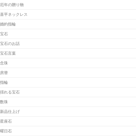
厄年の贈り物
喜平ネックレス
婚約指輪
宝石
宝石のお話
宝石言葉
念珠
房替
指輪
揺れる宝石
数珠
新品仕上げ
星座石
曜日石