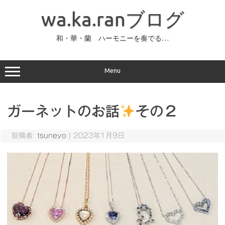
コ
ン
wa.ka.ranブログ
テ
ン
ツ
へ
和・華・蘭 ハーモニーを奏でる…
ス
キ
ッ
プ
Menu
ガーネットのお話
その２
投稿者:
tsuneyo
|
2023年1月9日