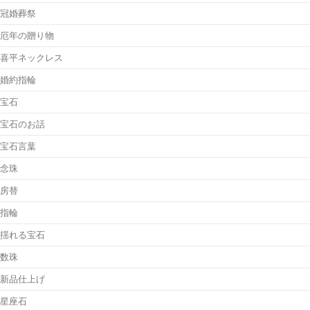
冠婚葬祭
厄年の贈り物
喜平ネックレス
婚約指輪
宝石
宝石のお話
宝石言葉
念珠
房替
指輪
揺れる宝石
数珠
新品仕上げ
星座石