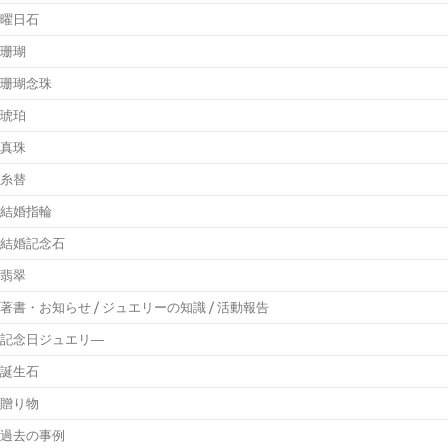
曜日石
珊瑚
珊瑚念珠
琥珀
真珠
糸替
結婚指輪
結婚記念石
翡翠
著書・お知らせ / ジュエリーの知識 / 活動報告
記念日ジュエリ―
誕生石
贈り物
過去の事例