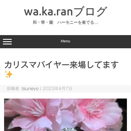
コ
ン
wa.ka.ranブログ
テ
ン
ツ
へ
和・華・蘭 ハーモニーを奏でる…
ス
キ
ッ
プ
Menu
カリスマバイヤー来場してます
投稿者:
tsuneyo
|
2023年4月7日