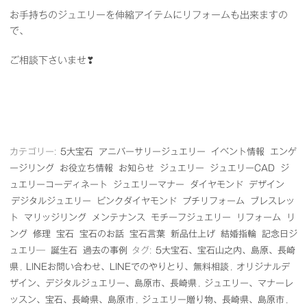
お手持ちのジュエリーを伸縮アイテムにリフォームも出来ますの
で、
ご相談下さいませ❣
カテゴリー:
5大宝石
アニバーサリージュエリー
イベント情報
エンゲ
ージリング
お役立ち情報
お知らせ
ジュエリー
ジュエリーCAD
ジ
ュエリーコーディネート
ジュエリーマナー
ダイヤモンド
デザイン
デジタルジュエリー
ピンクダイヤモンド
プチリフォーム
ブレスレッ
ト
マリッジリング
メンテナンス
モチーフジュエリー
リフォーム
リ
ング
修理
宝石
宝石のお話
宝石言葉
新品仕上げ
結婚指輪
記念日ジ
ュエリ―
誕生石
過去の事例
タグ:
5大宝石、宝石山之内、島原、長崎
県
,
LINEお問い合わせ、LINEでのやりとり、無料相談
,
オリジナルデ
ザイン、デジタルジュエリー、島原市、長崎県
,
ジュエリー、マナーレ
ッスン、宝石、長崎県、島原市
,
ジュエリー贈り物、長崎県、島原市
,