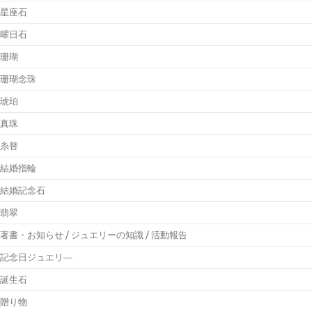
星座石
曜日石
珊瑚
珊瑚念珠
琥珀
真珠
糸替
結婚指輪
結婚記念石
翡翠
著書・お知らせ / ジュエリーの知識 / 活動報告
記念日ジュエリ―
誕生石
贈り物