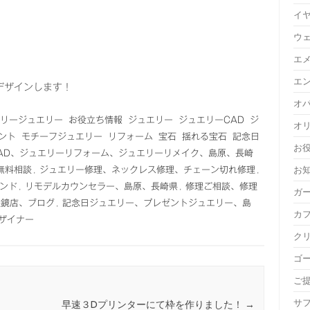
イ
ウ
エ
エ
デザインします！
オ
リージュエリー
お役立ち情報
ジュエリー
ジュエリーCAD
ジ
オ
ント
モチーフジュエリー
リフォーム
宝石
揺れる宝石
記念日
お
AD、ジュエリーリフォーム、ジュエリーリメイク、島原、長崎
お
、無料相談
,
ジュエリー修理、ネックレス修理、チェーン切れ修理
,
ンド
,
リモデルカウンセラー、島原、長崎県
,
修理ご相談、修理
ガ
眼鏡店、ブログ
,
記念日ジュエリー、プレゼントジュエリー、島
カ
ザイナー
ク
ゴ
ご
サ
早速３Dプリンターにて枠を作りました！
→