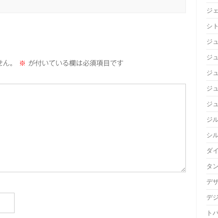
ジ
シ
ジ
ジュ
せん。
※
が付いている欄は必須項目です
ジ
ジ
ジ
ジ
シ
ダ
タ
デ
デ
ト