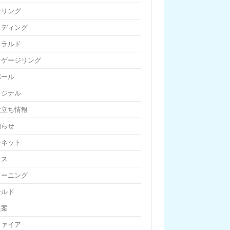
ヤリング
ェディング
メラルド
ンゲージリング
パール
リジナル
役立ち情報
知らせ
ーネット
フス
リーニング
ールド
提案
ファイア