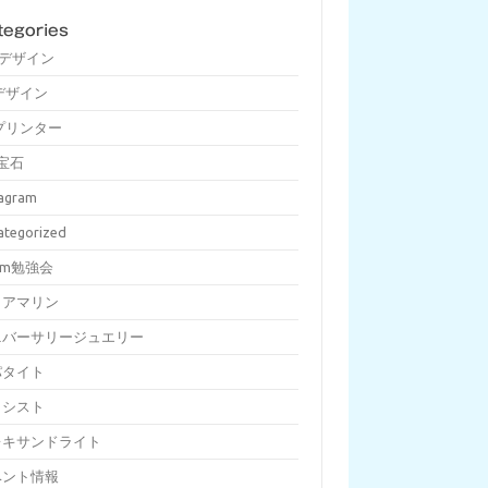
tegories
Dデザイン
デザイン
プリンター
宝石
tagram
ategorized
om勉強会
クアマリン
ニバーサリージュエリー
パタイト
メシスト
レキサンドライト
ベント情報