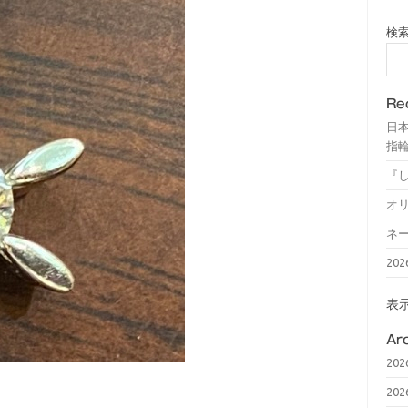
検
Re
日
指輪
『
オ
ネ
20
表
Ar
20
20