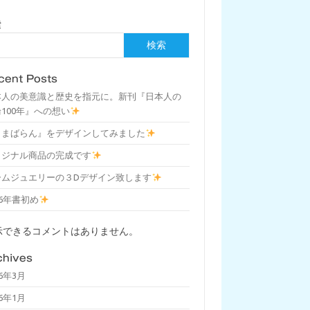
索
検索
cent Posts
本人の美意識と歴史を指元に。新刊『日本人の
100年』への想い
しまばらん』をデザインしてみました
リジナル商品の完成です
ームジュエリーの３Dデザイン致します
26年書初め
示できるコメントはありません。
chives
26年3月
26年1月