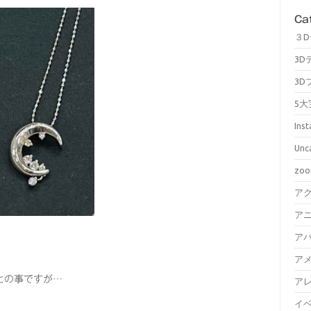
Ca
３
3D
3D
5大
Ins
Unc
zo
ア
ア
ア
ア
との事ですが…
ア
イ