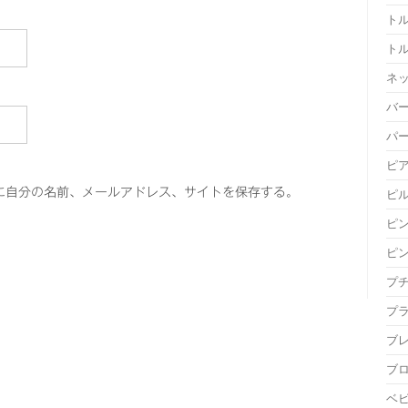
ト
ト
ネ
バ
パ
ピ
に自分の名前、メールアドレス、サイトを保存する。
ピ
ピ
ピ
プ
プ
ブ
ブ
ベ