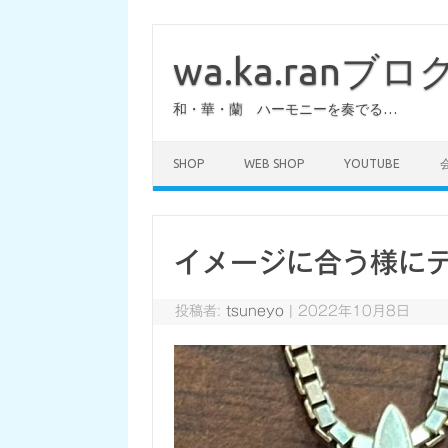
コ
ン
テ
wa.ka.ranブロ
ン
ツ
へ
和・華・蘭 ハーモニーを奏でる…
ス
キ
ッ
プ
SHOP
WEB SHOP
YOUTUBE
イメージに合う様に
投稿者:
tsuneyo
|
2022年10月8日