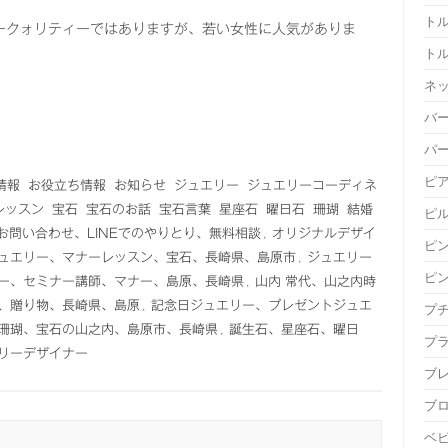
ト
ークォリティーではありますが、若い女性に人気がありま
ト
ネ
バ
パ
ピ
情報
お役立ち情報
お知らせ
ジュエリー
ジュエリーコーディネ
レッスン
宝石
宝石のお話
宝石言葉
星座石
曜日石
珊瑚
結婚
ピ
Eお問い合わせ、LINEでのやりとり、無料相談
,
オリジナルデザイ
ピ
ュエリー、マナーレッスン、宝石、長崎県、島原市
,
ジュエリー
ピ
ー、セミナー講師、マナー、島原、長崎県
,
山内 常代、山之内時
、贈り物、長崎県、島原
,
記念日ジュエリー、プレゼントジュエ
プ
珊瑚、宝石の山之内、島原市、長崎県
,
誕生石、星座石、曜日
プ
リーデザイナー
ブ
ブ
ベ