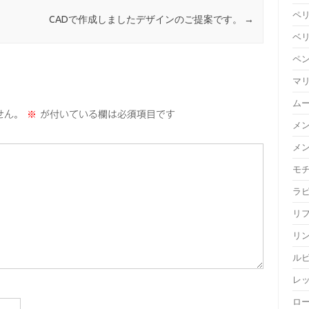
ペ
CADで作成しましたデザインのご提案です。
→
ベ
ペ
マ
ム
せん。
※
が付いている欄は必須項目です
メ
メ
モ
ラ
リ
リ
ル
レ
ロ