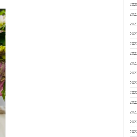
20
20
20
20
20
20
20
20
20
20
20
20
20
20