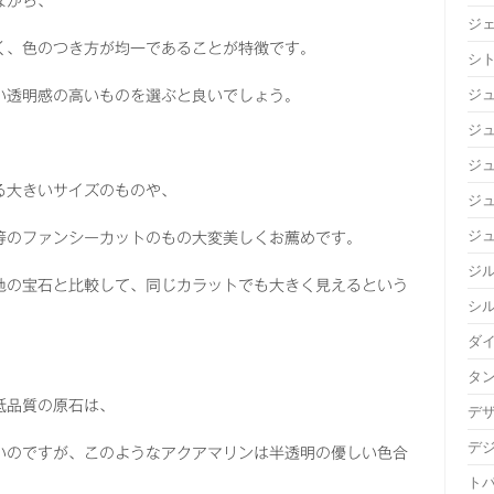
ながら、
ジ
く、色のつき方が均一であることが特徴です。
シ
ジ
い透明感の高いものを選ぶと良いでしょう。
ジュ
ジ
る大きいサイズのものや、
ジ
ジ
等のファンシーカットのもの大変美しくお薦めです。
ジ
他の宝石と比較して、同じカラットでも大きく見えるという
シ
ダ
タ
低品質の原石は、
デ
デ
いのですが、このようなアクアマリンは半透明の優しい色合
ト