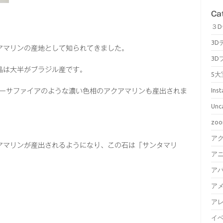
Ca
３
3D
アマリンの産地として知られてきました。
3D
晶は大半がブラジル産です。
5大
Ins
ルーサファイアのような濃い色相のアクアマリンも産出されま
Unc
zo
ア
アマリンが産出されるようになり、この石は「サンタマリ
ア
ア
ア
ア
イ