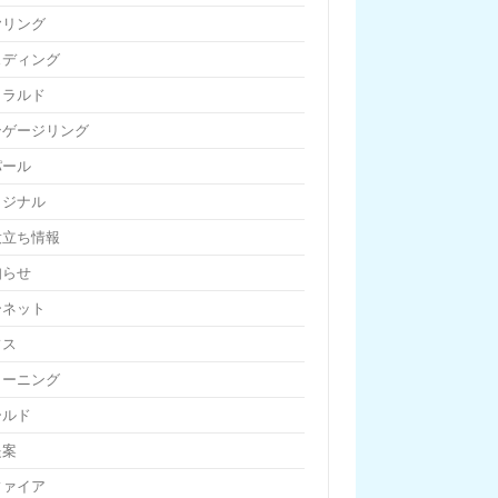
ヤリング
ェディング
メラルド
ンゲージリング
パール
リジナル
役立ち情報
知らせ
ーネット
フス
リーニング
ールド
提案
ファイア