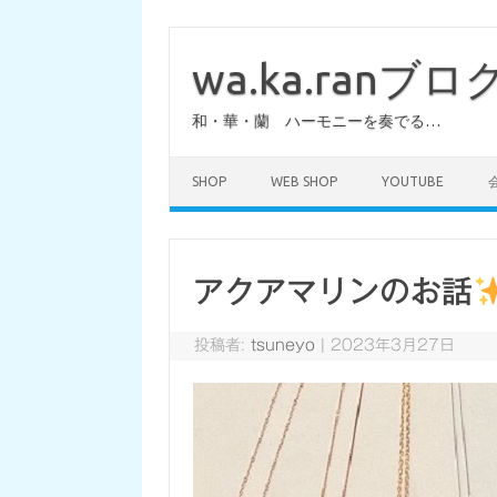
コ
ン
テ
wa.ka.ranブロ
ン
ツ
へ
和・華・蘭 ハーモニーを奏でる…
ス
キ
ッ
プ
SHOP
WEB SHOP
YOUTUBE
アクアマリンのお話
投稿者:
tsuneyo
|
2023年3月27日