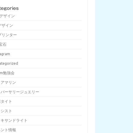
tegories
Dデザイン
デザイン
プリンター
宝石
tagram
ategorized
om勉強会
クアマリン
ニバーサリージュエリー
パタイト
メシスト
レキサンドライト
ベント情報