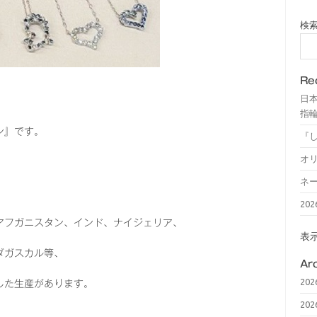
検
Re
日
指輪
ン』です。
『
オ
ネ
20
アフガニスタン、インド、ナイジェリア、
表
ダガスカル等、
Ar
20
した生産があります。
20