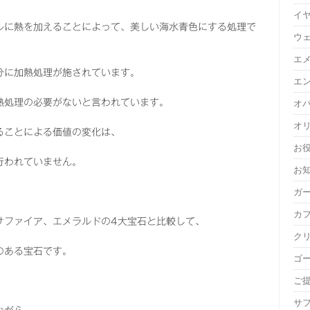
イ
ルに熱を加えることによって、美しい海水青色にする処理で
ウ
エ
分に加熱処理が施されています。
エ
熱処理の必要がないと言われています。
オ
オ
ることによる価値の変化は、
お
行われていません。
お
ガ
カ
サファイア、エメラルドの4大宝石と比較して、
ク
のある宝石です。
ゴ
ご
サ