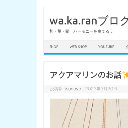
コ
ン
テ
wa.ka.ranブロ
ン
ツ
へ
和・華・蘭 ハーモニーを奏でる…
ス
キ
ッ
プ
SHOP
WEB SHOP
YOUTUBE
アクアマリンのお話
投稿者:
tsuneyo
|
2023年3月20日