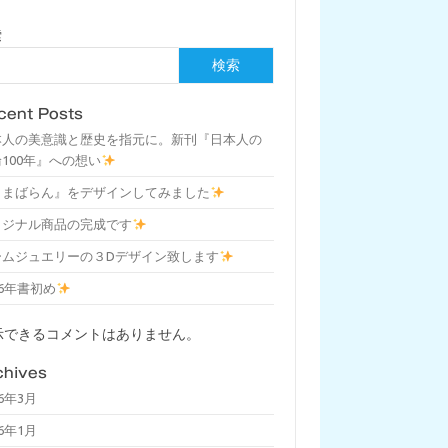
索
検索
cent Posts
本人の美意識と歴史を指元に。新刊『日本人の
100年』への想い
しまばらん』をデザインしてみました
リジナル商品の完成です
ームジュエリーの３Dデザイン致します
26年書初め
示できるコメントはありません。
chives
26年3月
26年1月