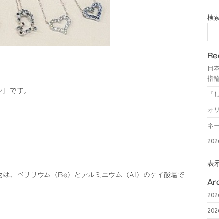
検
Re
日
指輪
ン』です。
『
オ
ネ
20
表
は、ベリリウム（Be）とアルミニウム（Al）のケイ酸塩で
Ar
20
20