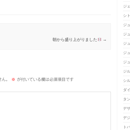
ジ
シ
ジ
ジュ
朝から盛り上がりました
→
ジ
ジ
ジ
ジ
せん。
※
が付いている欄は必須項目です
シ
ダ
タ
デ
デ
ト