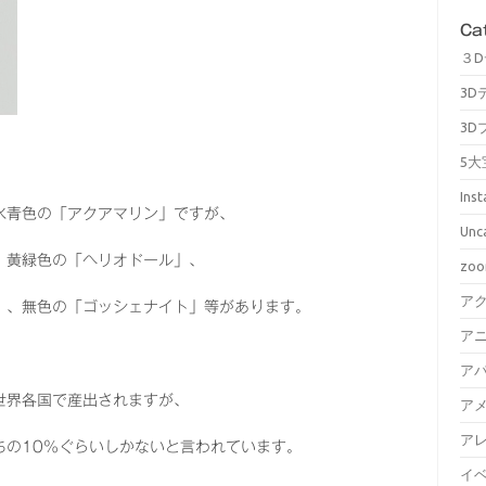
Ca
３
3D
3D
5大
Ins
水青色の「アクアマリン」ですが、
Unc
、黄緑色の「ヘリオドール」、
zo
ア
」、無色の「ゴッシェナイト」等があります。
ア
ア
世界各国で産出されますが、
ア
ア
ちの10％ぐらいしかないと言われています。
イ