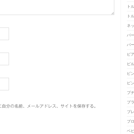
ト
ト
ネ
バ
パ
ピ
ピ
ピ
ピ
プ
プ
に自分の名前、メールアドレス、サイトを保存する。
ブ
ブ
ベ