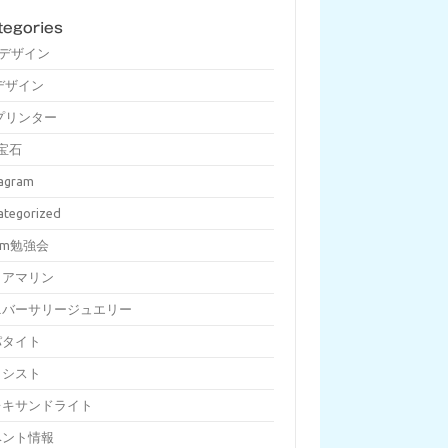
tegories
Dデザイン
デザイン
プリンター
宝石
tagram
ategorized
om勉強会
クアマリン
ニバーサリージュエリー
パタイト
メシスト
レキサンドライト
ベント情報