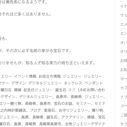
分は黄色系になるようです。
イ
はそれほど多くはありません。
ウ
エ
エ
性も、
オ
が、その次に必ず名前の挙がる宝石です。
オ
お
ありませんが、知る人ぞ知る実力の持ち主といえます。
お
ュエリー
イベント情報
お役立ち情報
ジュエリー
ジュエリー
ガ
マナー
デザイン
デジタルジュエリー
ネックレス
ペンダント
カ
曜日石
珊瑚
記念日ジュエリ―
誕生石
タグ:
LINEお問い合わ
ク
ルデザイン、デジタルジュエリー、島原市、長崎県
,
ジュエリー、
エリー贈り物、長崎県、島原市
,
宝石のお話、セミナー、セミナ
ゴ
山之内時計眼鏡店、ブログ
,
星座石、お守りジュエリー、贈り物、
ご
ジュエリー、島原、長崎県
,
誕生石、アクアマリン、珊瑚、宝石
サ
曜日石、島原、長崎県
,
長崎県島原市、女性ジュエリーデザイナ