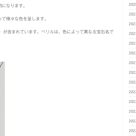
20
明になります。
20
って様々な色を呈します。
20
e）が含まれています。ベリルは、色によって異なる宝石名で
20
20
20
20
20
20
20
20
20
20
20