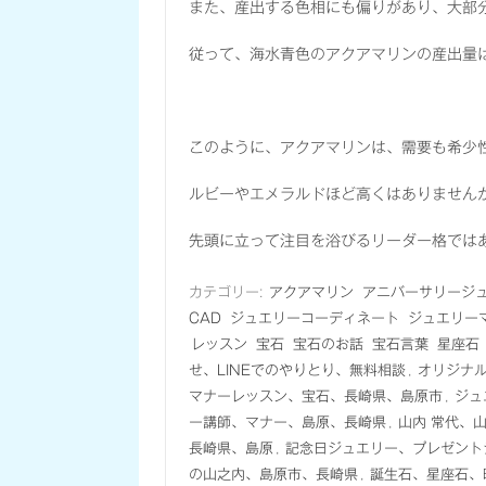
また、産出する色相にも偏りがあり、大部
従って、海水青色のアクアマリンの産出量
このように、アクアマリンは、需要も希少
ルビーやエメラルドほど高くはありません
先頭に立って注目を浴びるリーダー格では
カテゴリー:
アクアマリン
アニバーサリージ
CAD
ジュエリーコーディネート
ジュエリー
レッスン
宝石
宝石のお話
宝石言葉
星座石
せ、LINEでのやりとり、無料相談
,
オリジナ
マナーレッスン、宝石、長崎県、島原市
,
ジュ
ー講師、マナー、島原、長崎県
,
山内 常代、
長崎県、島原
,
記念日ジュエリー、プレゼント
の山之内、島原市、長崎県
,
誕生石、星座石、