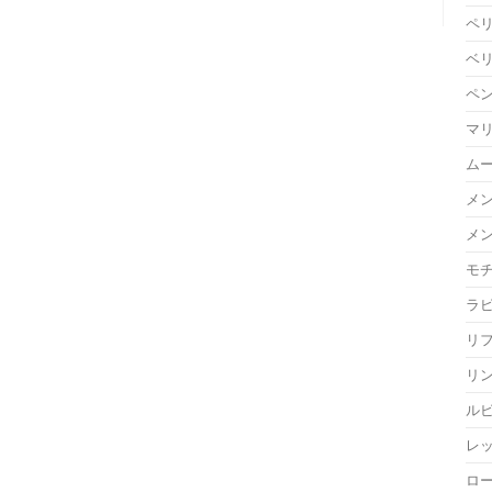
ペ
ベ
ペ
マ
ム
メ
メ
モ
ラ
リ
リ
ル
レ
ロ