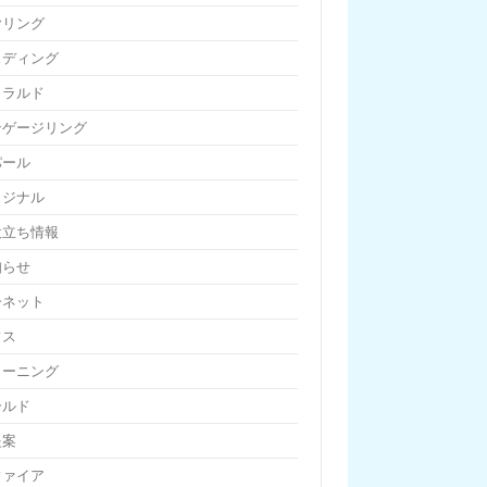
ヤリング
ェディング
メラルド
ンゲージリング
パール
リジナル
役立ち情報
知らせ
ーネット
フス
リーニング
ールド
提案
ファイア