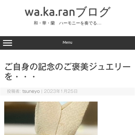
コ
ン
wa.ka.ranブログ
テ
ン
ツ
へ
和・華・蘭 ハーモニーを奏でる…
ス
キ
ッ
プ
Menu
ご自身の記念のご褒美ジュエリー
を・・・
投稿者:
tsuneyo
|
2023年1月25日