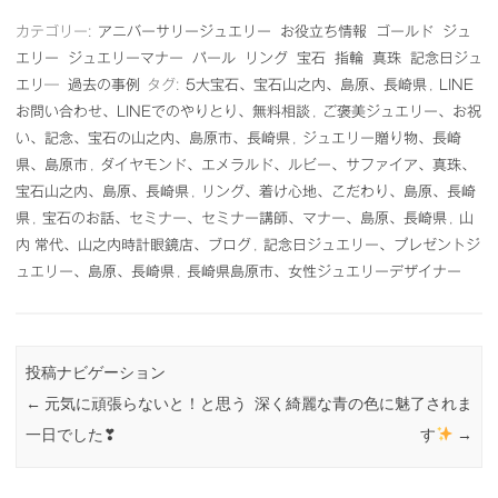
カテゴリー:
アニバーサリージュエリー
お役立ち情報
ゴールド
ジュ
エリー
ジュエリーマナー
パール
リング
宝石
指輪
真珠
記念日ジュ
エリ―
過去の事例
タグ:
5大宝石、宝石山之内、島原、長崎県
,
LINE
お問い合わせ、LINEでのやりとり、無料相談
,
ご褒美ジュエリー、お祝
い、記念、宝石の山之内、島原市、長崎県
,
ジュエリー贈り物、長崎
県、島原市
,
ダイヤモンド、エメラルド、ルビー、サファイア、真珠、
宝石山之内、島原、長崎県
,
リング、着け心地、こだわり、島原、長崎
県
,
宝石のお話、セミナー、セミナー講師、マナー、島原、長崎県
,
山
内 常代、山之内時計眼鏡店、ブログ
,
記念日ジュエリー、プレゼントジ
ュエリー、島原、長崎県
,
長崎県島原市、女性ジュエリーデザイナー
投稿ナビゲーション
←
元気に頑張らないと！と思う
深く綺麗な青の色に魅了されま
一日でした❣
す
→