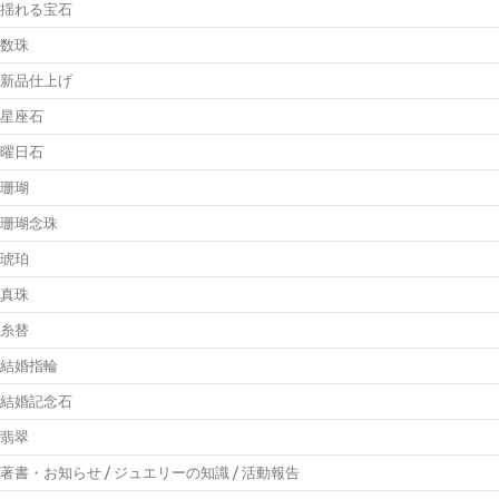
揺れる宝石
数珠
新品仕上げ
星座石
曜日石
珊瑚
珊瑚念珠
琥珀
真珠
糸替
結婚指輪
結婚記念石
翡翠
著書・お知らせ / ジュエリーの知識 / 活動報告