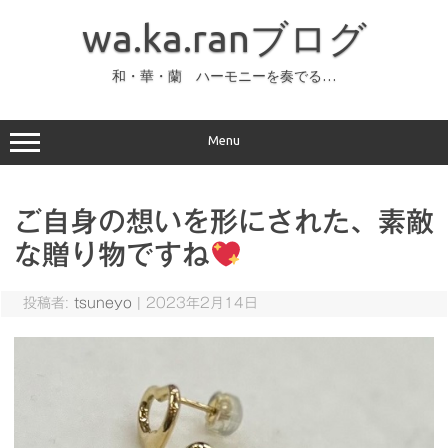
コ
ン
wa.ka.ranブログ
テ
ン
ツ
へ
和・華・蘭 ハーモニーを奏でる…
ス
キ
ッ
プ
Menu
ご自身の想いを形にされた、素敵
な贈り物ですね
投稿者:
tsuneyo
|
2023年2月14日