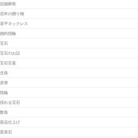
冠婚葬祭
厄年の贈り物
喜平ネックレス
婚約指輪
宝石
宝石のお話
宝石言葉
念珠
房替
指輪
揺れる宝石
数珠
新品仕上げ
星座石