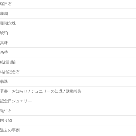
曜日石
珊瑚
珊瑚念珠
琥珀
真珠
糸替
結婚指輪
結婚記念石
翡翠
著書・お知らせ / ジュエリーの知識 / 活動報告
記念日ジュエリ―
誕生石
贈り物
過去の事例