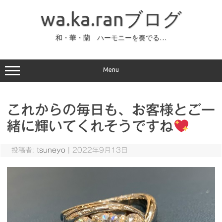
コ
ン
wa.ka.ranブログ
テ
ン
ツ
へ
和・華・蘭 ハーモニーを奏でる…
ス
キ
ッ
プ
Menu
これからの毎日も、お客様とご一
緒に輝いてくれそうですね
投稿者:
tsuneyo
|
2022年9月13日