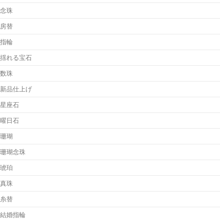
念珠
房替
指輪
揺れる宝石
数珠
新品仕上げ
星座石
曜日石
珊瑚
珊瑚念珠
琥珀
真珠
糸替
結婚指輪