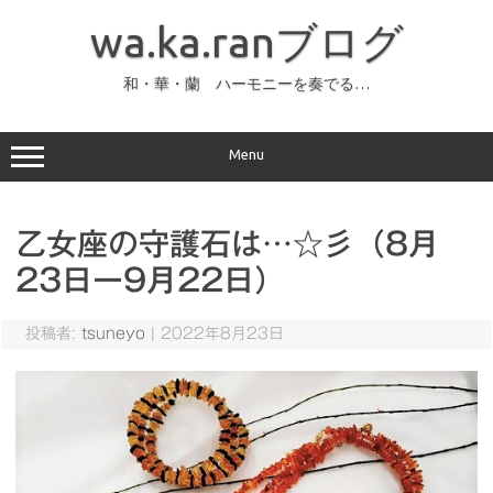
コ
ン
wa.ka.ranブログ
テ
ン
ツ
へ
和・華・蘭 ハーモニーを奏でる…
ス
キ
ッ
プ
Menu
乙女座の守護石は…☆彡（8月
23日ー9月22日）
投稿者:
tsuneyo
|
2022年8月23日