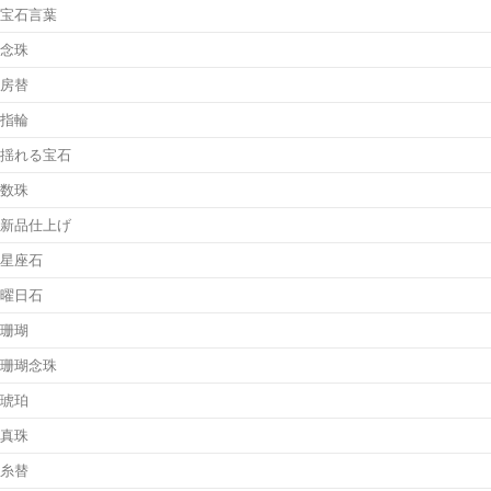
宝石言葉
念珠
房替
指輪
揺れる宝石
数珠
新品仕上げ
星座石
曜日石
珊瑚
珊瑚念珠
琥珀
真珠
糸替