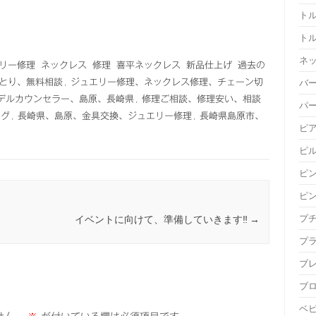
ト
ト
ネ
リー修理
ネックレス
修理
喜平ネックレス
新品仕上げ
過去の
りとり、無料相談
,
ジュエリー修理、ネックレス修理、チェーン切
バ
デルカウンセラー、島原、長崎県
,
修理ご相談、修理安い、相談
パ
ログ
,
長崎県、島原、金具交換、ジュエリー修理
,
長崎県島原市、
ピ
ピ
ピ
ピ
プ
イベントに向けて、準備していきます‼
→
プ
ブ
ブ
ベ