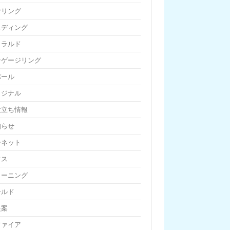
ヤリング
ェディング
メラルド
ンゲージリング
パール
リジナル
役立ち情報
知らせ
ーネット
フス
リーニング
ールド
提案
ファイア