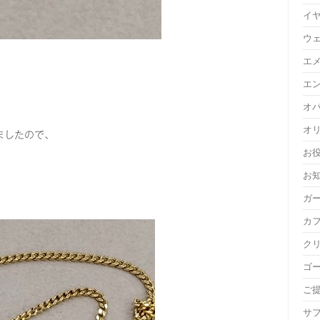
イ
ウ
エ
エ
オ
オ
ましたので、
お
。
お
ガ
カ
ク
ゴ
ご
サ