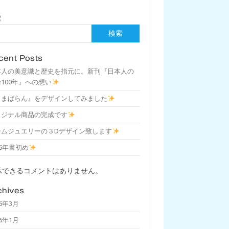
索
検索
cent Posts
本人の美意識と歴史を指元に。新刊『日本人の
100年』への想い
しまばらん』をデザインしてみました
リジナル商品の完成です
ームジュエリーの３Dデザイン致します
26年書初め
示できるコメントはありません。
chives
26年3月
26年1月