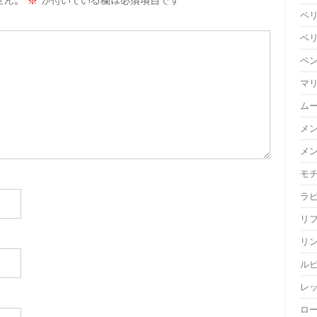
せん。
※
が付いている欄は必須項目です
ペ
ベ
ペ
マ
ム
メ
メ
モ
ラ
リ
リ
ル
レ
ロ