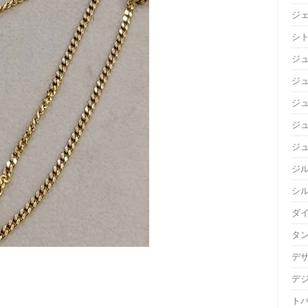
ジ
シ
ジ
ジュ
ジ
ジ
ジ
ジ
シ
ダ
タ
デ
デ
ト