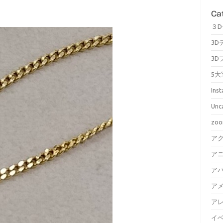
Ca
３
3D
3D
5大
Ins
Unc
zo
ア
ア
ア
ア
ア
イ