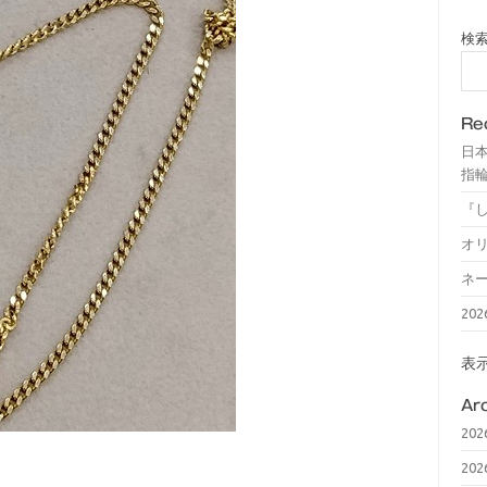
検
Re
日
指輪
『
オ
ネ
20
表
Ar
20
20