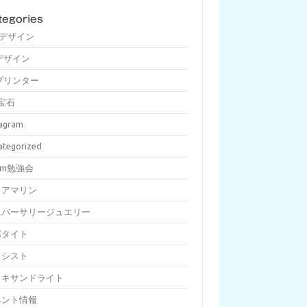
tegories
Dデザイン
デザイン
プリンター
宝石
tagram
ategorized
om勉強会
クアマリン
ニバーサリージュエリー
パタイト
メシスト
レキサンドライト
ベント情報