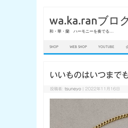
コ
ン
テ
wa.ka.ranブロ
ン
ツ
へ
和・華・蘭 ハーモニーを奏でる…
ス
キ
ッ
プ
SHOP
WEB SHOP
YOUTUBE
いいものはいつまで
投稿者:
tsuneyo
|
2022年11月16日