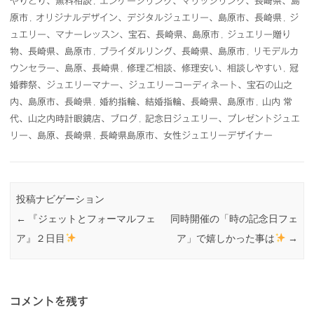
やりとり、無料相談
,
エンゲージリング、マリッジリング、長崎県、島
原市
,
オリジナルデザイン、デジタルジュエリー、島原市、長崎県
,
ジ
ュエリー、マナーレッスン、宝石、長崎県、島原市
,
ジュエリー贈り
物、長崎県、島原市
,
ブライダルリング、長崎県、島原市
,
リモデルカ
ウンセラー、島原、長崎県
,
修理ご相談、修理安い、相談しやすい
,
冠
婚葬祭、ジュエリーマナー、ジュエリーコーディネート、宝石の山之
内、島原市、長崎県
,
婚約指輪、結婚指輪、長崎県、島原市
,
山内 常
代、山之内時計眼鏡店、ブログ
,
記念日ジュエリー、プレゼントジュエ
リー、島原、長崎県
,
長崎県島原市、女性ジュエリーデザイナー
投稿ナビゲーション
←
『ジェットとフォーマルフェ
同時開催の「時の記念日フェ
ア』２日目
ア」で嬉しかった事は
→
コメントを残す