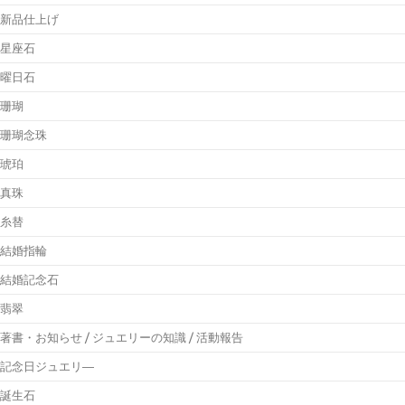
新品仕上げ
星座石
曜日石
珊瑚
珊瑚念珠
琥珀
真珠
糸替
結婚指輪
結婚記念石
翡翠
著書・お知らせ / ジュエリーの知識 / 活動報告
記念日ジュエリ―
誕生石