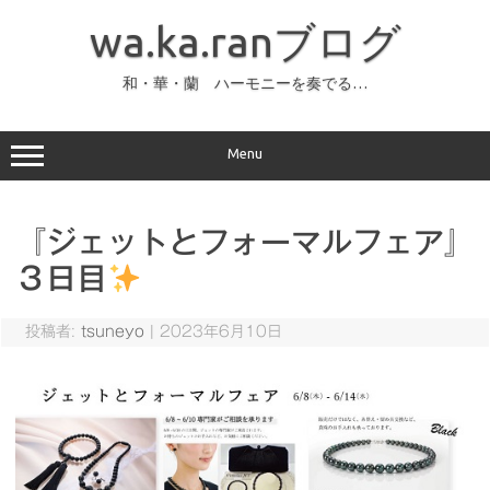
コ
ン
wa.ka.ranブログ
テ
ン
ツ
へ
和・華・蘭 ハーモニーを奏でる…
ス
キ
ッ
プ
Menu
『ジェットとフォーマルフェア』
３日目
投稿者:
tsuneyo
|
2023年6月10日