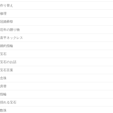
作り替え
修理
冠婚葬祭
厄年の贈り物
喜平ネックレス
婚約指輪
宝石
宝石のお話
宝石言葉
念珠
房替
指輪
揺れる宝石
数珠