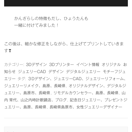
かんざらしの特徴もだし、ひょうたんも
一緒に付けてみました！
この後は、細かな修正をしながら、仕上げてプリントしていきま
す❣
カテゴリー:
3Dデザイン
3Dプリンター
イベント情報
オリジナル
お
知らせ
ジュエリーCAD
デザイン
デジタルジュエリー
モチーフジュ
エリー
タグ:
３Dデザイン、ジュエリーCAD、ジュエリーリフォーム、
ジュエリーリメイク、島原、長崎県
,
オリジナルデザイン、デジタルジ
ュエリー、島原市、長崎県
,
リモデルカウンセラー、島原、長崎県
,
山
内 常代、山之内時計眼鏡店、ブログ
,
記念日ジュエリー、プレゼントジ
ュエリー、島原、長崎県
,
長崎県島原市、女性ジュエリーデザイナー