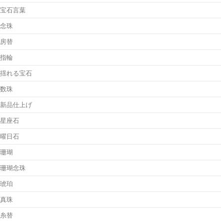
宝石言葉
念珠
房替
指輪
揺れる宝石
数珠
新品仕上げ
星座石
曜日石
珊瑚
珊瑚念珠
琥珀
真珠
糸替