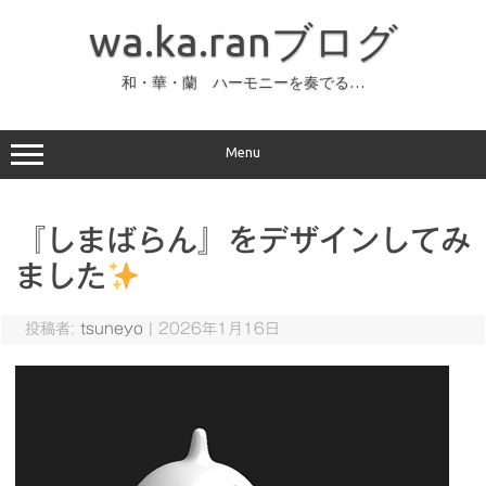
コ
ン
wa.ka.ranブログ
テ
ン
ツ
へ
和・華・蘭 ハーモニーを奏でる…
ス
キ
ッ
プ
Menu
『しまばらん』をデザインしてみ
ました
投稿者:
tsuneyo
|
2026年1月16日