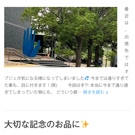
最
近
は
、
出
張
先
で
は
オ
ブジェが気になる様になってしまいました
今までは通りすぎて
た事も、目に付きます！(笑) 今回は手?! 本当に今まで通り過
ぎてしまっていた物にも、 どういう感…
続きを読む »
大切な記念のお品に