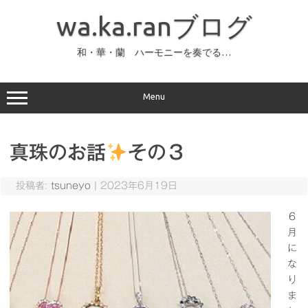
コ
ン
wa.ka.ranブログ
テ
ン
ツ
へ
和・華・蘭 ハーモニーを奏でる…
ス
キ
ッ
プ
Menu
真珠のお話
その３
投稿者:
tsuneyo
|
2023年6月19日
６
月
に
な
り
ま