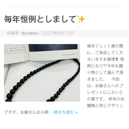
毎年恒例としまして
投稿者:
tsuneyo
|
2023年6月13日
毎年ジェット展の際
に、ご来店してくだ
さいますお客様❣ 恒
例となり?!今年も贈
り物として選んで頂
きました。 今回
は、お嫁さんへのプ
レゼントにしたいと
の事です。 昨年のお
嬢様と同じデザイン
ですが、お嫁さんは小柄…
続きを読む »