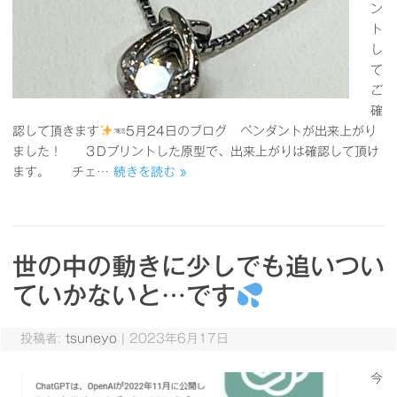
ン
ト
し
て
ご
確
認して頂きます
☜5月24日のブログ ペンダントが出来上がり
ました！ ３Dプリントした原型で、出来上がりは確認して頂け
ます。 チェ…
続きを読む »
世の中の動きに少しでも追いつい
ていかないと…です
投稿者:
tsuneyo
|
2023年6月17日
今