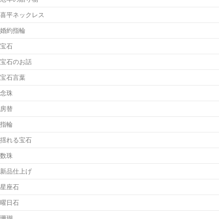
喜平ネックレス
婚約指輪
宝石
宝石のお話
宝石言葉
念珠
房替
指輪
揺れる宝石
数珠
新品仕上げ
星座石
曜日石
珊瑚