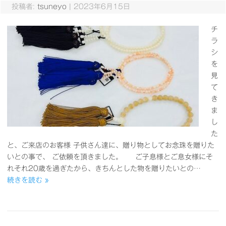
投稿者:
tsuneyo
|
2023年6月15日
チ
ラ
シ
を
見
て
き
ま
し
た
と、ご来店のお客様 子供さん達に、贈り物としてお念珠を贈りた
いとの事で、 ご依頼を頂きました。 ご子息様とご息女様にそ
れそれ20歳を過ぎたから、きちんとした物を贈りたいとの…
続きを読む »