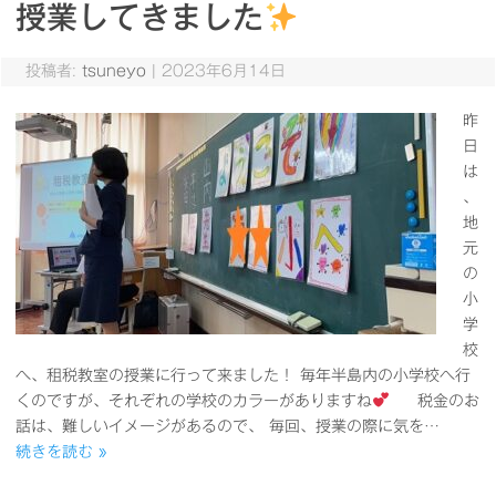
授業してきました
投稿者:
tsuneyo
|
2023年6月14日
昨
日
は
、
地
元
の
小
学
校
へ、租税教室の授業に行って来ました！ 毎年半島内の小学校へ行
くのですが、それぞれの学校のカラーがありますね
税金のお
話は、難しいイメージがあるので、 毎回、授業の際に気を…
続きを読む »