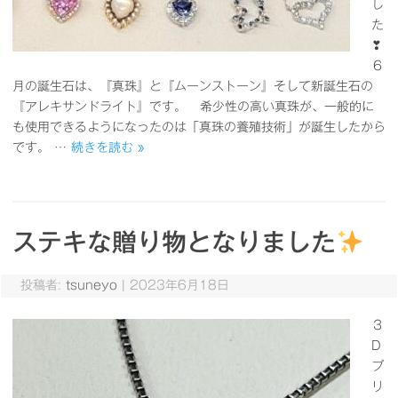
し
た
❣
６
月の誕生石は、『真珠』と『ムーンストーン』そして新誕生石の
『アレキサンドライト』です。 希少性の高い真珠が、一般的に
も使用できるようになったのは「真珠の養殖技術」が誕生したから
です。 …
続きを読む »
ステキな贈り物となりました
投稿者:
tsuneyo
|
2023年6月18日
３
D
プ
リ