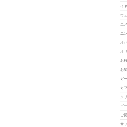
イ
ウ
エ
エ
オ
オ
お
お
ガ
カ
ク
ゴ
ご
サ