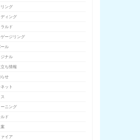
ヤリング
ェディング
メラルド
ンゲージリング
パール
リジナル
役立ち情報
知らせ
ーネット
フス
リーニング
ールド
提案
ファイア