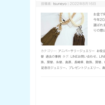
投稿者:
tsuneyo
|
2022年8月16日
お盆で
今年2
選ばれ
りの際
カテゴリー:
アニバーサリージュエリー
お役
替
過去の事例
タグ:
LINEお問い合わせ、L
珠、房替、糸替、島原、長崎県
,
数珠、房替、
記念日ジュエリー、プレゼントジュエリー、