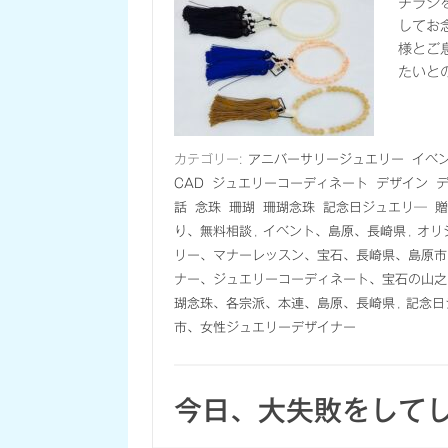
チラシ
してお
様とご
たいと
カテゴリー:
アニバーサリージュエリー
イベ
CAD
ジュエリーコーディネート
デザイン
話
念珠
珊瑚
珊瑚念珠
記念日ジュエリ―
贈
り、無料相談
,
イベント、島原、長崎県
,
オリ
リー、マナーレッスン、宝石、長崎県、島原市
ナー、ジュエリーコーディネート、宝石の山之
瑚念珠、各宗派、本連、島原、長崎県
,
記念日
市、女性ジュエリーデザイナー
今日、大失敗をして