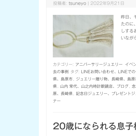
投稿者:
tsuneyo
|
2022年9月21日
昨日、
たのに
しする
いなが
カテゴリー:
アニバーサリージュエリー
イベ
去の事例
タグ:
LINEお問い合わせ、LINE
県、島原市
,
ジュエリー贈り物、長崎県、島原
県
,
山内 常代、山之内時計眼鏡店、ブログ
,
念
原、長崎県
,
記念日ジュエリー、プレゼントジ
ナー
20歳になられる息子