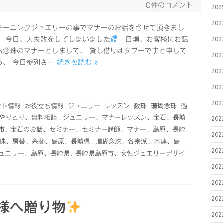
0件のコメント
20
20
モーニングジュエリーの事でマナーのお話をさせて頂きまし
20
、 今日、大失敗をしてしまいました
日頃、お客様にお話
お念珠のマナーとしまして、 貸し借りはタブーですと申して
20
ら、 今日参列さ…
続きを読む »
20
20
20
ント情報
お役立ち情報
ジュエリー
レッスン
数珠
珊瑚念珠
過
でのやりとり、無料相談
,
ジュエリー、マナーレッスン、宝石、長崎
20
市
,
宝石のお話、セミナー、セミナー講師、マナー、島原、長崎
20
珠、房替、糸替、島原、長崎県
,
珊瑚念珠、各宗派、本連、島
20
ュエリー、島原、長崎県
,
長崎県島原市、女性ジュエリーデザイ
20
20
20
様へ贈り物
20