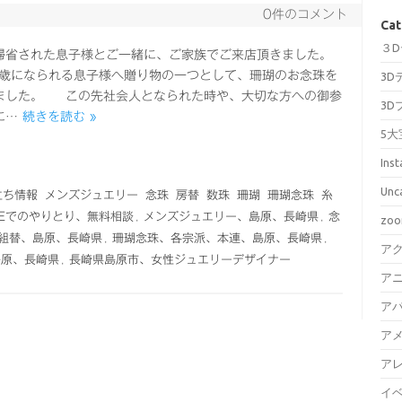
0件のコメント
Cat
３
帰省された息子様とご一緒に、ご家族でご来店頂きました。
0歳になられる息子様へ贈り物の一つとして、珊瑚のお念珠を
3D
ました。 この先社会人となられた時や、大切な方への御参
3D
に…
続きを読む »
5大
Ins
Unc
立ち情報
メンズジュエリー
念珠
房替
数珠
珊瑚
珊瑚念珠
糸
INEでのやりとり、無料相談
,
メンズジュエリー、島原、長崎県
,
念
zo
組替、島原、長崎県
,
珊瑚念珠、各宗派、本連、島原、長崎県
,
ア
島原、長崎県
,
長崎県島原市、女性ジュエリーデザイナー
ア
ア
ア
ア
イ