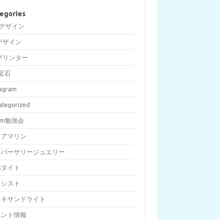
egories
Dデザイン
デザイン
プリンター
宝石
tagram
ategorized
om勉強会
クアマリン
ニバーサリージュエリー
パタイト
メシスト
レキサンドライト
ベント情報