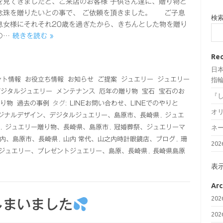
を見てきましたと、ご来店のお客様 子供さん達に、贈り物と
念珠を贈りたいとの事で、 ご依頼を頂きました。 ご子息
検
息女様にそれそれ20歳を過ぎたから、きちんとした物を贈り
の…
続きを読む »
Rec
日
ント情報
お役立ち情報
お知らせ
ご提案
ジュエリー
ジュエリー
指輪
デジタルジュエリー
メンテナンス
厄年の贈り物
宝石
宝石のお
『
り物
過去の事例
タグ:
LINEお問い合わせ、LINEでのやりと
オ
ジナルデザイン、デジタルジュエリー、島原市、長崎県
,
ジュエ
,
ジュエリー贈り物、長崎県、島原市
,
冠婚葬祭、ジュエリーマ
ネ
内、島原市、長崎県
,
山内 常代、山之内時計眼鏡店、ブログ
,
珊
20
ジュエリー、プレゼントジュエリー、島原、長崎県
,
長崎県島原
表
Arc
20
しまいました
20