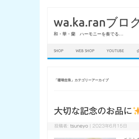
コ
ン
テ
wa.ka.ranブロ
ン
ツ
へ
和・華・蘭 ハーモニーを奏でる…
ス
キ
ッ
プ
SHOP
WEB SHOP
YOUTUBE
「
珊瑚念珠
」カテゴリーアーカイブ
大切な記念のお品に
投稿者:
tsuneyo
|
2023年6月15日