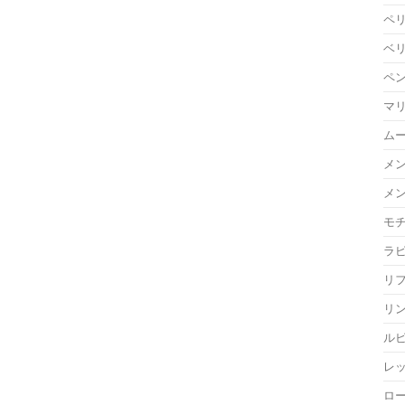
ペ
ベ
ペ
マ
ム
メ
メ
モ
ラ
リ
リ
ル
レ
ロ