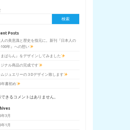
索
検索
ent Posts
本人の美意識と歴史を指元に。新刊『日本人の
100年』への想い
しまばらん』をデザインしてみました
リジナル商品の完成です
ームジュエリーの３Dデザイン致します
26年書初め
示できるコメントはありません。
hives
26年3月
26年1月